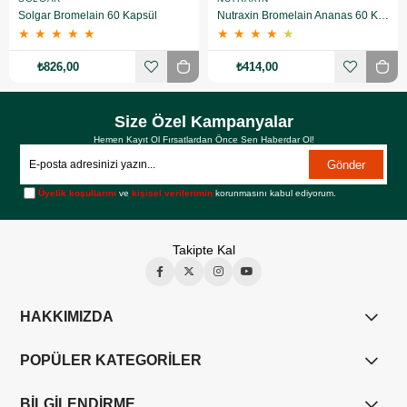
Solgar Bromelain 60 Kapsül
Nutraxin Bromelain Ananas 60 Kapsül
★
★
★
★
★
★
★
★
★
★
₺826,00
₺414,00
Size Özel Kampanyalar
Hemen Kayıt Ol Fırsatlardan Önce Sen Haberdar Ol!
Gönder
Üyelik koşullarını
ve
kişisel verilerimin
korunmasını kabul ediyorum.
Takipte Kal
HAKKIMIZDA
POPÜLER KATEGORİLER
BİLGİLENDİRME