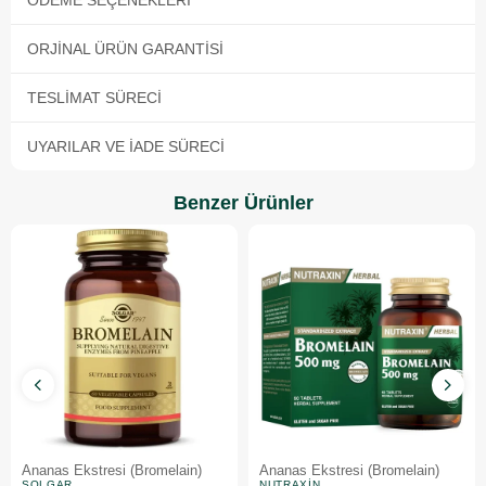
ÖDEME SEÇENEKLERI
ORJINAL ÜRÜN GARANTISI
TESLIMAT SÜRECI
UYARILAR VE İADE SÜRECI
Benzer Ürünler
Ananas Ekstresi (Bromelain)
Ananas Ekstresi (Bromelain)
SOLGAR
NUTRAXIN