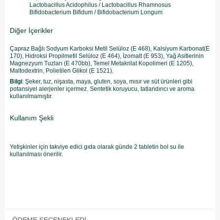
Lactobacillus Acidophilus / Lactobacillus Rhamnosus
Bifidobacterium Bifidum / Bifidobacterium Longum
Diğer İçerikler
Çapraz Bağlı Sodyum Karboksi Metil Selüloz (E 468), Kalsiyum Karbonat(E
170), Hidroksi Propilmetil Selüloz (E 464), İzomalt (E 953), Yağ Asitlerinin
Magnezyum Tuzları (E 470bb), Temel Metakrilat Kopolimeri (E 1205),
Maltodextrin, Polietilen Glikol (E 1521).
Bilgi
: Şeker, tuz, nişasta, maya, gluten, soya, mısır ve süt ürünleri gibi
potansiyel alerjenler içermez. Sentetik koruyucu, tatlandırıcı ve aroma
kullanılmamıştır.
Kullanım Şekli
Yetişkinler için takviye edici gıda olarak günde 2 tabletin bol su ile
kullanılması önerilir.