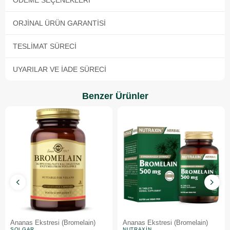
ÖDEME SEÇENEKLERI
ORJINAL ÜRÜN GARANTISI
TESLIMAT SÜRECI
UYARILAR VE İADE SÜRECI
Benzer Ürünler
Ananas Ekstresi (Bromelain)
Ananas Ekstresi (Bromelain)
SOLGAR
NUTRAXIN