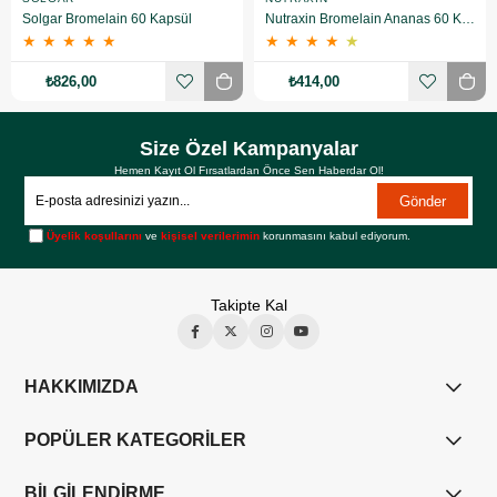
Solgar Bromelain 60 Kapsül
Nutraxin Bromelain Ananas 60 Kapsül
★
★
★
★
★
★
★
★
★
★
₺826,00
₺414,00
Size Özel Kampanyalar
Hemen Kayıt Ol Fırsatlardan Önce Sen Haberdar Ol!
Gönder
Üyelik koşullarını
ve
kişisel verilerimin
korunmasını kabul ediyorum.
Takipte Kal
HAKKIMIZDA
POPÜLER KATEGORİLER
BİLGİLENDİRME