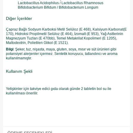
Lactobacillus Acidophilus / Lactobacillus Rhamnosus
Bifidobacterium Bifidum / Bifidobacterium Longum
Diğer İçerikler
Çapraz Bağlı Sodyum Karboksi Metil Selüloz (E 468), Kalsiyum Karbonat(E
170), Hidroksi Propilmetil Selüloz (E 464), İzomalt (E 953), Yağ Asitlerinin
Magnezyum Tuzları (E 470bb), Temel Metakrilat Kopolimeri (E 1205),
Maltodextrin, Polietilen Glikol (E 1521).
Bilgi
: Şeker, tuz, nişasta, maya, gluten, soya, mısır ve süt ürünleri gibi
potansiyel alerjenler içermez. Sentetik koruyucu, tatlandırıcı ve aroma
kullanılmamıştır.
Kullanım Şekli
Yetişkinler için takviye edici gıda olarak günde 2 tabletin bol su ile
kullanılması önerilir.