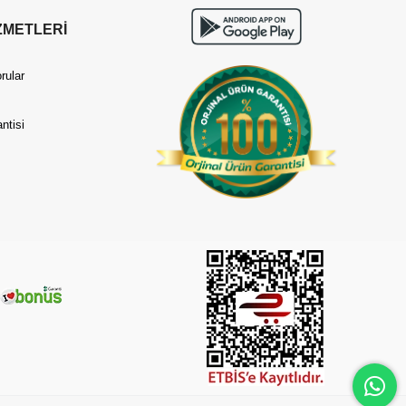
ZMETLERİ
rular
ntisi