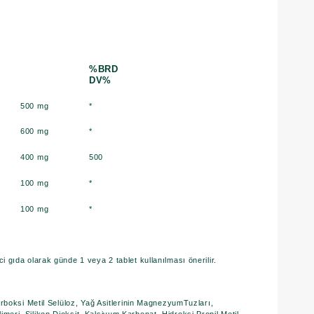
:
%BRD
DV%
500 mg
*
600 mg
*
400 mg
500
100 mg
*
100 mg
*
ici gıda olarak günde 1 veya 2 tablet kullanılması önerilir.
boksi Metil Selüloz, Yağ Asitlerinin MagnezyumTuzları,