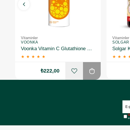
Vitaminler
Vitaminler
VOONKA
SOLGAR
Voonka Vitamin C Glutathione Complex Efervesan 15 Tablet
★
★
★
★
★
★
★
★
₺222,00
Ü
e