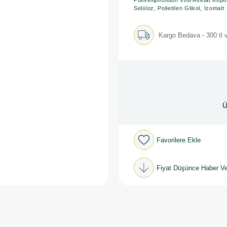
Polivinilpirolidon Vinil Asetat Kop
Selüloz, Polietilen Glikol, İzomalt
Kargo Bedava - 300 tl v
Ü
Favorilere Ekle
Fiyat Düşünce Haber Ve