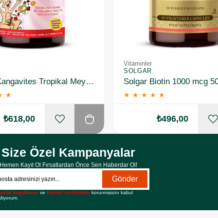
Vitaminler
SOLGAR
Solgar Kangavites Tropikal Meyve Aromalı 60 Tablet
Solgar Biotin 1000 mcg 5
★
★
★
★
★
★
★
₺618,00
₺496,00
Size Özel Kampanyalar
Hemen Kayıt Ol Fırsatlardan Önce Sen Haberdar Ol!
Gönder
yelik koşullarını
ve
kişisel verilerimin
korunmasını kabul
diyorum.