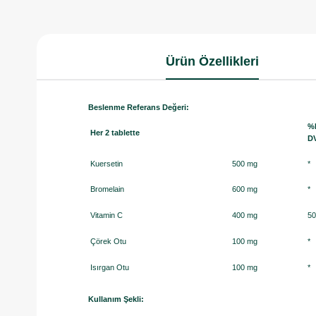
Ürün Özellikleri
Beslenme Referans Değeri:
%
Her 2 tablette
D
Kuersetin
500 mg
*
Bromelain
600 mg
*
Vitamin C
400 mg
50
Çörek Otu
100 mg
*
Isırgan Otu
100 mg
*
Kullanım Şekli: