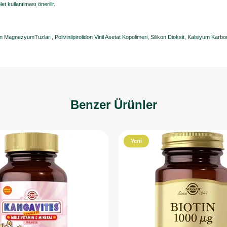
et kullanılması önerilir.
MagnezyumTuzları, Polivinilpirolidon Vinil Asetat Kopolimeri, Silikon Dioksit, Kalsiyum Karbonat
Benzer Ürünler
Yeni
Ürün