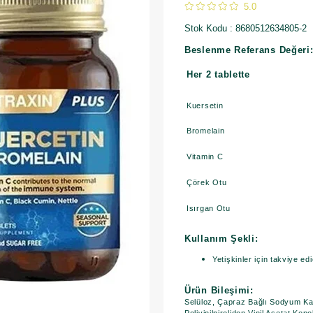
5.0
Stok Kodu
8680512634805-2
Beslenme Referans Değeri
Her 2 tablette
Kuersetin
Bromelain
Vitamin C
Çörek Otu
Isırgan Otu
Kullanım Şekli:
Yetişkinler için takviye ed
Ürün Bileşimi:
Selüloz, Çapraz Bağlı Sodyum Kar