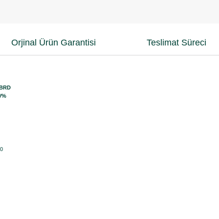
Orjinal Ürün Garantisi
Teslimat Süreci
BRD
V%
0