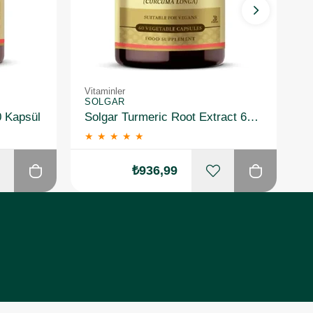
Vitaminler
Vi
SOLGAR
S
0 Kapsül
Solgar Turmeric Root Extract 60 Kapsül
★
★
★
★
★
₺936,99