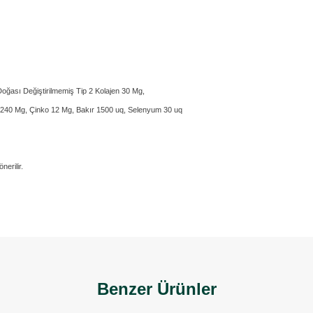
 Doğası Değiştirilmemiş Tip 2 Kolajen 30 Mg,
 C 240 Mg, Çinko 12 Mg, Bakır 1500 uq, Selenyum 30 uq
nerilir.
Benzer Ürünler