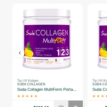
Tip I-III Kolajen
Tip I-III K
SUDA COLLAGEN
SUDA C
Suda Collagen MultiForm Portakal Aromalı Takviye Edici Gıda 360 g
★
★
★
★
★
★
★
★