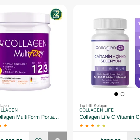
olajen
Tip I-III Kolajen
OLLAGEN
COLLAGEN LIFE
Suda Collagen MultiForm Portakal Aromalı Takviye Edici Gıda 360 g 2 Adet
★
★
★
★
★
★
★