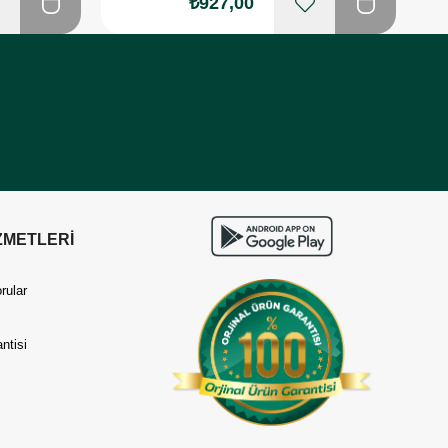
₺927,00
ZMETLERİ
rular
ntisi