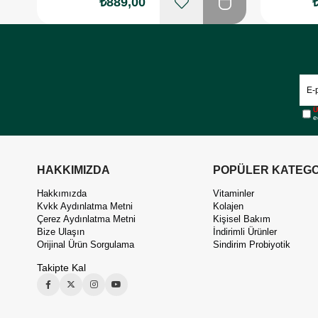
₺889,00
Ü
e
HAKKIMIZDA
POPÜLER KATEGO
Hakkımızda
Vitaminler
Kvkk Aydınlatma Metni
Kolajen
Çerez Aydınlatma Metni
Kişisel Bakım
Bize Ulaşın
İndirimli Ürünler
Orijinal Ürün Sorgulama
Sindirim Probiyotik
Takipte Kal