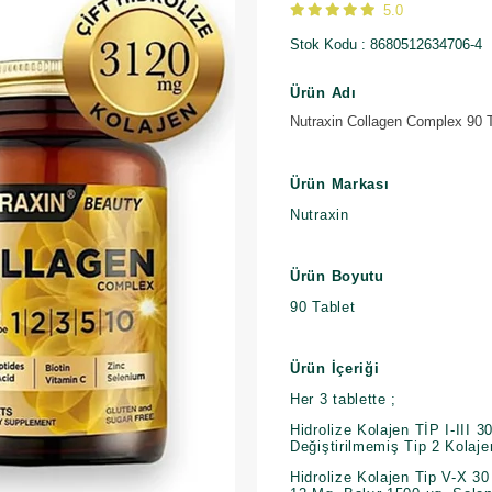
5.0
Stok Kodu
8680512634706-4
Ürün Adı
Nutraxin Collagen Complex 90 T
Ürün Markası
Nutraxin
Ürün Boyutu
90 Tablet
Ürün İçeriği
Her 3 tablette ;
Hidrolize Kolajen TİP I-III 
Değiştirilmemiş Tip 2 Kolaj
Hidrolize Kolajen Tip V-X 3