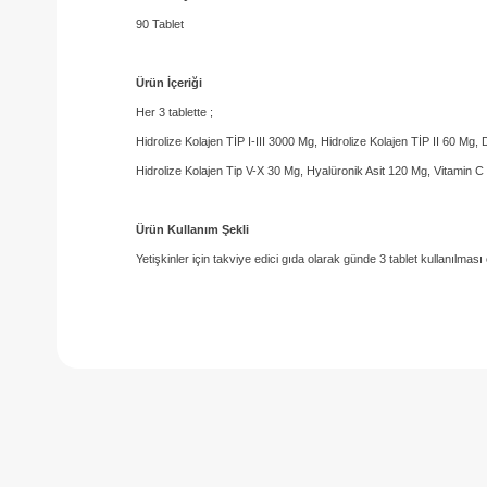
90 Tablet
Ürün İçeriği
Her 3 tablette ;
Hidrolize Kolajen TİP I-III 3000 Mg, Hidrolize Kolajen TİP II 60 Mg,
Hidrolize Kolajen Tip V-X 30 Mg, Hyalüronik Asit 120 Mg, Vitamin
Ürün Kullanım Şekli
Yetişkinler için takviye edici gıda olarak günde 3 tablet kullanılması ö