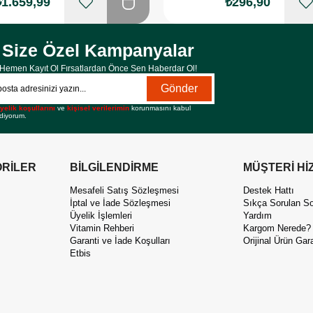
₺1.659,99
₺296,90
Size Özel Kampanyalar
Hemen Kayıt Ol Fırsatlardan Önce Sen Haberdar Ol!
Gönder
yelik koşullarını
ve
kişisel verilerimin
korunmasını kabul
diyorum.
RİLER
BİLGİLENDİRME
MÜŞTERİ Hİ
Mesafeli Satış Sözleşmesi
Destek Hattı
İptal ve İade Sözleşmesi
Sıkça Sorulan So
Üyelik İşlemleri
Yardım
Vitamin Rehberi
Kargom Nerede?
Garanti ve İade Koşulları
Orijinal Ürün Gara
Etbis