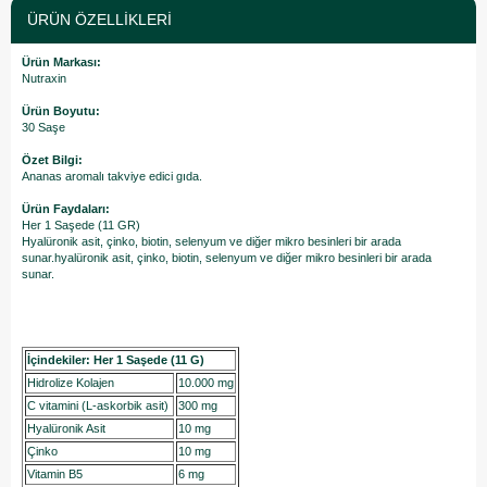
ÜRÜN ÖZELLIKLERI
Ürün Markası:
Nutraxin
Ürün Boyutu:
30 Saşe
Özet Bilgi:
Ananas aromalı takviye edici gıda.
Ürün Faydaları:
Her 1 Saşede (11 GR)
Hyalüronik asit, çinko, biotin, selenyum ve diğer mikro besinleri bir arada
sunar.hyalüronik asit, çinko, biotin, selenyum ve diğer mikro besinleri bir arada
sunar.
İçindekiler: Her 1 Saşede (11 G)
Hidrolize Kolajen
10.000 mg
C vitamini (L-askorbik asit)
300 mg
Hyalüronik Asit
10 mg
Çinko
10 mg
Vitamin B5
6 mg