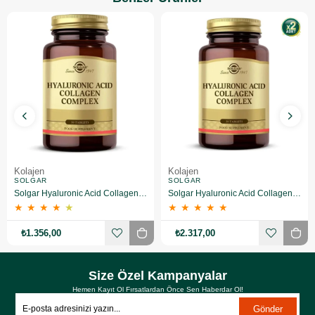
Kolajen
Kolajen
SOLGAR
SOLGAR
Solgar Hyaluronic Acid Collagen Complex 30 Tablet
Solgar Hyaluronic Acid Collagen Complex 30 Tablet 2 Adet
★
★
★
★
★
★
★
★
★
★
₺1.356,00
₺2.317,00
Size Özel Kampanyalar
Hemen Kayıt Ol Fırsatlardan Önce Sen Haberdar Ol!
Gönder