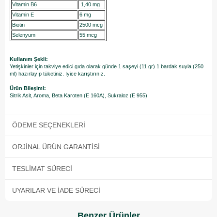
Vitamin B6
1,40 mg
Vitamin E
6 mg
Biotin
2500 mcg
Selenyum
55 mcg
Kullanım Şekli:
Yetişkinler için takviye edici gıda olarak günde 1 saşeyi (11 gr) 1 bardak suyla (250
ml) hazırlayıp tüketiniz. İyice karıştırınız.
Ürün Bileşimi:
Sitrik Asit, Aroma, Beta Karoten (E 160A), Sukraloz (E 955)
ÖDEME SEÇENEKLERI
ORJINAL ÜRÜN GARANTISI
TESLIMAT SÜRECI
UYARILAR VE İADE SÜRECI
Benzer Ürünler