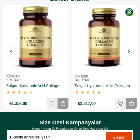
Kolajen
Kolajen
SOLGAR
SOLGAR
Solgar Hyaluronic Acid Collagen Complex 30 Tablet
Solgar Hyaluronic Acid Collagen Complex 30 Tablet 2 Adet
★
★
★
★
★
★
★
★
★
★
₺1.356,00
₺2.317,00
Size Özel Kampanyalar
Hemen Kayıt Ol Fırsatlardan Önce Sen Haberdar Ol!
Gönder