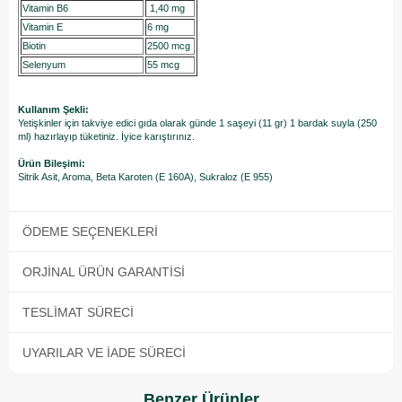
Vitamin B6
1,40 mg
Vitamin E
6 mg
Biotin
2500 mcg
Selenyum
55 mcg
Kullanım Şekli:
Yetişkinler için takviye edici gıda olarak günde 1 saşeyi (11 gr) 1 bardak suyla (250
ml) hazırlayıp tüketiniz. İyice karıştırınız.
Ürün Bileşimi:
Sitrik Asit, Aroma, Beta Karoten (E 160A), Sukraloz (E 955)
ÖDEME SEÇENEKLERI
ORJINAL ÜRÜN GARANTISI
TESLIMAT SÜRECI
UYARILAR VE İADE SÜRECI
Benzer Ürünler