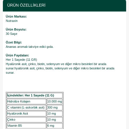
ÜRÜN ÖZELLIKLERI
Ürün Markası:
Nutraxin
Ürün Boyutu:
30 Saşe
Özet Bilgi:
Ananas aromalı takviye edici gıda.
Ürün Faydaları:
Her 1 Saşede (11 GR)
Hyalüronik asit, çinko, biotin, selenyum ve diğer mikro besinleri bir arada
sunar.hyalüronik asit, çinko, biotin, selenyum ve diğer mikro besinleri bir arada
sunar.
İçindekiler: Her 1 Saşede (11 G)
Hidrolize Kolajen
10.000 mg
C vitamini (L-askorbik asit)
300 mg
Hyalüronik Asit
10 mg
Çinko
10 mg
Vitamin B5
6 mg