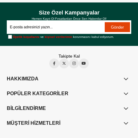
Size Özel Kampanyalar
Hemen Kayıt Ol Fırsatlardan Önce Sen Haberdar Ol!
Gönder
Üyelik koşullarını
ve
kişisel verilerimin
korunmasını kabul ediyorum.
Takipte Kal
HAKKIMIZDA
POPÜLER KATEGORİLER
BİLGİLENDİRME
MÜŞTERİ HİZMETLERİ