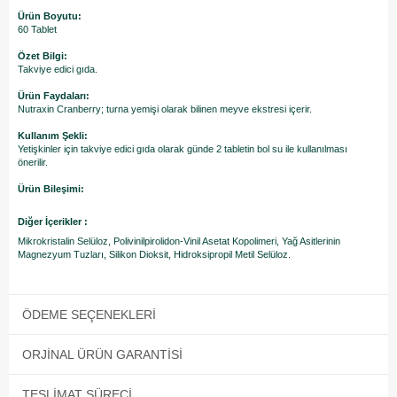
Ürün Boyutu:
60 Tablet
Özet Bilgi:
Takviye edici gıda.
Ürün Faydaları:
Nutraxin Cranberry; turna yemişi olarak bilinen meyve ekstresi içerir.
Kullanım Şekli:
Yetişkinler için takviye edici gıda olarak günde 2 tabletin bol su ile kullanılması
önerilir.
Ürün Bileşimi:
Diğer İçerikler :
Mikrokristalin Selüloz, Polivinilpirolidon-Vinil Asetat Kopolimeri, Yağ Asitlerinin
Magnezyum Tuzları, Silikon Dioksit, Hidroksipropil Metil Selüloz.
ÖDEME SEÇENEKLERI
ORJINAL ÜRÜN GARANTISI
TESLIMAT SÜRECI