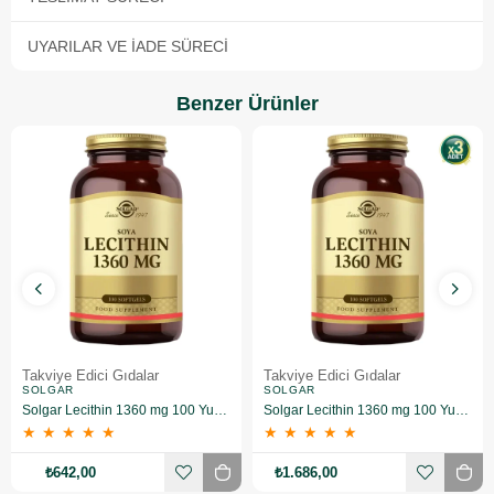
UYARILAR VE İADE SÜRECI
Benzer Ürünler
Takviye Edici Gıdalar
Takviye Edici Gıdalar
SOLGAR
SOLGAR
Solgar Lecithin 1360 mg 100 Yumuşak Jelatin Kapsül
Solgar Lecithin 1360 mg 100 Yumuşak Jelatin Kapsül 3 Adet
★
★
★
★
★
★
★
★
★
★
₺642,00
₺1.686,00