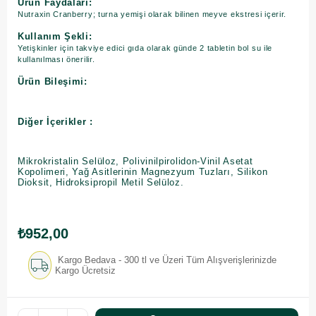
Ürün Faydaları:
Nutraxin Cranberry; turna yemişi olarak bilinen meyve ekstresi içerir.
Kullanım Şekli:
Yetişkinler için takviye edici gıda olarak günde 2 tabletin bol su ile
kullanılması önerilir.
Ürün Bileşimi:
Diğer İçerikler :
Mikrokristalin Selüloz, Polivinilpirolidon-Vinil Asetat
Kopolimeri, Yağ Asitlerinin Magnezyum Tuzları, Silikon
Dioksit, Hidroksipropil Metil Selüloz.
₺952,00
Kargo Bedava - 300 tl ve Üzeri Tüm Alışverişlerinizde
Kargo Ücretsiz