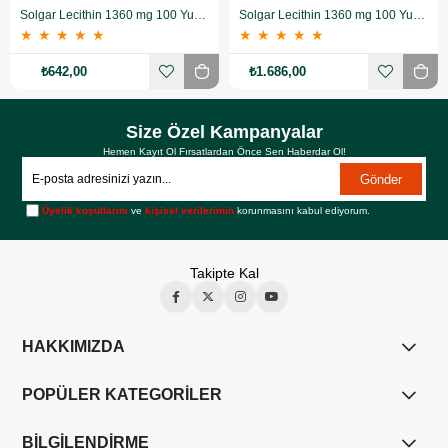
Solgar Lecithin 1360 mg 100 Yumuşak Jelatin Kapsül
Solgar Lecithin 1360 mg 100 Yumuşak Jelatin Kapsül 3 Adet
★
★
★
★
★
★
★
★
★
★
₺642,00
₺1.686,00
Size Özel Kampanyalar
Hemen Kayıt Ol Fırsatlardan Önce Sen Haberdar Ol!
Gönder
Üyelik koşullarını
ve
kişisel verilerimin
korunmasını kabul ediyorum.
Takipte Kal
HAKKIMIZDA
POPÜLER KATEGORİLER
BİLGİLENDİRME