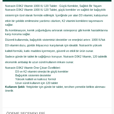
Nutraxin D3K2 Vitamin 1000 IU 120 Tablet - Güçlü Kemikler, Sağlıklı Bir Yaşam
Nutraxin D3K2 Vitamin 1000 IU 120 Tablet, güçlü kemikler ve sağlıklı bir bağışıklık
sistemi için özel olarak formüle edilmiştir. İçeriğinde yer alan D3 vitamini, kalsiyumun
etkin bir şekilde emilmesine yardımcı olurken, K2 vitamini kemiklere taşınmasını
sağlar.
Bu kombinasyon, kemik yoğunluğunu artırarak osteoporoz gibi kemik hastalıklarına
karşı koruma sağlar.
Düzenli kullanımda, bağışıklık sisteminizi destekler ve enerjinizi artırır. 1000 IU'luk
D3 vitamini dozu, günlük ihtiyacınızı karşılamak için idealdir. Nutraxin’in yüksek
kaliteli formülü, katkı maddesi içermeyen, güvenli ve etkili bir ürün sunar.
Sadece günde bir tablet ile sağlığınızı koruyun. Nutraxin D3K2 Vitamin, 120 tabletlik
ekonomik ambalajı ile uzun süreli kullanım imkanı sunar.
Nutraxin D3K2 Vitamin Öne Çıkan Özellikleri:
D3 ve K2 vitamini sinerjisi ile güçlü kemikler
Bağışıklık sistemini destekler
Yüksek kaliteli ve katkısız formül
Uzun süreli kullanım için 120 tablet
Kullanım Şekli:
Yetişkinler için günde bir tablet, tercihen yemekle birlikte alınması
önerilir.
ÖDEME SEÇENEKLERI