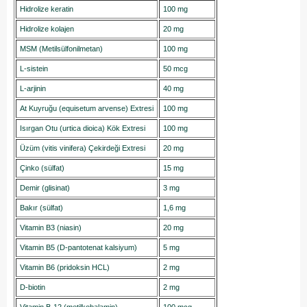
Hidrolize keratin
100 mg
Hidrolize kolajen
20 mg
MSM (Metilsülfonilmetan)
100 mg
L-sistein
50 mcg
L-arjinin
40 mg
At Kuyruğu (equisetum arvense) Extresi
100 mg
Isırgan Otu (urtica dioica) Kök Extresi
100 mg
Üzüm (vitis vinifera) Çekirdeği Extresi
20 mg
Çinko (sülfat)
15 mg
Demir (glisinat)
3 mg
Bakır (sülfat)
1,6 mg
Vitamin B3 (niasin)
20 mg
Vitamin B5 (D-pantotenat kalsiyum)
5 mg
Vitamin B6 (pridoksin HCL)
2 mg
D-biotin
2 mg
Vitamin B-12 (metilkobalamin)
100 mcg