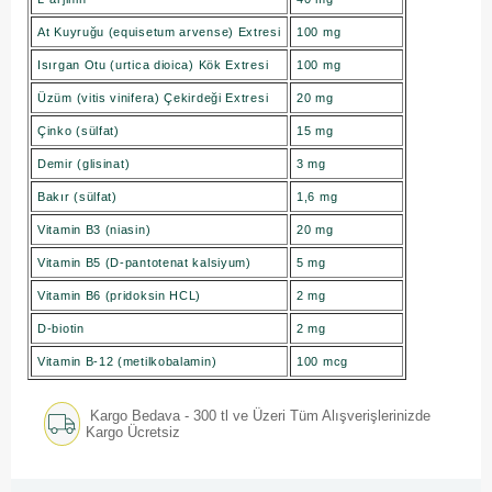
At Kuyruğu (equisetum arvense) Extresi
100 mg
Isırgan Otu (urtica dioica) Kök Extresi
100 mg
Üzüm (vitis vinifera) Çekirdeği Extresi
20 mg
Çinko (sülfat)
15 mg
Demir (glisinat)
3 mg
Bakır (sülfat)
1,6 mg
Vitamin B3 (niasin)
20 mg
Vitamin B5 (D-pantotenat kalsiyum)
5 mg
Vitamin B6 (pridoksin HCL)
2 mg
D-biotin
2 mg
Vitamin B-12 (metilkobalamin)
100 mcg
Kargo Bedava - 300 tl ve Üzeri Tüm Alışverişlerinizde
Kargo Ücretsiz