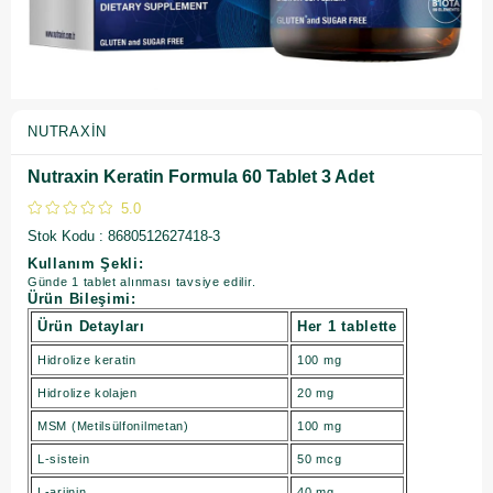
NUTRAXIN
Nutraxin Keratin Formula 60 Tablet 3 Adet
5.0
Stok Kodu
8680512627418-3
Kullanım Şekli:
Günde 1 tablet alınması tavsiye edilir.
Ürün Bileşimi:
Ürün Detayları
Her 1 tablette
Hidrolize keratin
100 mg
Hidrolize kolajen
20 mg
MSM (Metilsülfonilmetan)
100 mg
L-sistein
50 mcg
L-arjinin
40 mg