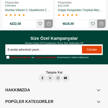
Vitaminler
Vitaminler
VOONKA
SOLGAR
Voonka Vitamin C Glutathione Complex Efervesan 15 Tablet
Solgar Kangavites Tropikal Meyve Aromalı 60 Tablet
★
★
★
★
★
★
★
★
★
★
₺222,00
₺618,00
Size Özel Kampanyalar
Hemen Kayıt Ol Fırsatlardan Önce Sen Haberdar Ol!
Gönder
Üyelik koşullarını
ve
kişisel verilerimin
korunmasını kabul ediyorum.
Takipte Kal
HAKKIMIZDA
POPÜLER KATEGORİLER