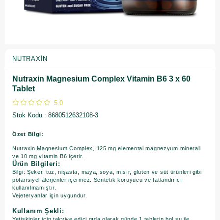
NUTRAXIN
Nutraxin Magnesium Complex Vitamin B6 3 x 60
Tablet
5.0
Stok Kodu
8680512632108-3
Özet Bilgi:
Nutraxin Magnesium Complex, 125 mg elemental magnezyum minerali
ve 10 mg vitamin B6 içerir.
Ürün Bilgileri:
Bilgi: Şeker, tuz, nişasta, maya, soya, mısır, gluten ve süt ürünleri gibi
potansiyel alerjenler içermez. Sentetik koruyucu ve tatlandırıcı
kullanılmamıştır.
Vejeteryanlar için uygundur.
Kullanım Şekli:
Yetişkinler için takviye edici gıda olarak günde 1 tabletin bol su ile