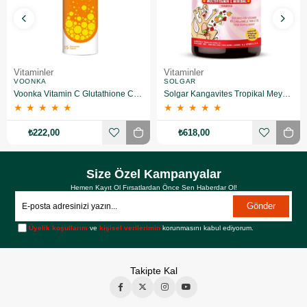
Vitaminler
Vitaminler
VOONKA
SOLGAR
Voonka Vitamin C Glutathione Complex Efervesan 15 Tablet
Solgar Kangavites Tropikal Meyve Aromalı 60 Tablet
★
★
★
★
★
★
★
★
★
★
₺222,00
₺618,00
Size Özel Kampanyalar
Hemen Kayıt Ol Fırsatlardan Önce Sen Haberdar Ol!
Gönder
Üyelik koşullarını
ve
kişisel verilerimin
korunmasını kabul ediyorum.
Takipte Kal