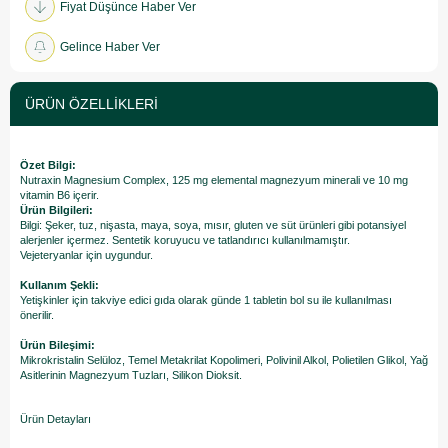
Fiyat Düşünce Haber Ver
Gelince Haber Ver
ÜRÜN ÖZELLIKLERI
Özet Bilgi:
Nutraxin Magnesium Complex, 125 mg elemental magnezyum minerali ve 10 mg
vitamin B6 içerir.
Ürün Bilgileri:
Bilgi: Şeker, tuz, nişasta, maya, soya, mısır, gluten ve süt ürünleri gibi potansiyel
alerjenler içermez. Sentetik koruyucu ve tatlandırıcı kullanılmamıştır.
Vejeteryanlar için uygundur.
Kullanım Şekli:
Yetişkinler için takviye edici gıda olarak günde 1 tabletin bol su ile kullanılması
önerilir.
Ürün Bileşimi:
Mikrokristalin Selüloz, Temel Metakrilat Kopolimeri, Polivinil Alkol, Polietilen Glikol, Yağ
Asitlerinin Magnezyum Tuzları, Silikon Dioksit.
Ürün Detayları