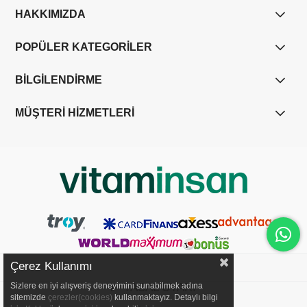
HAKKIMIZDA
POPÜLER KATEGORİLER
BİLGİLENDİRME
MÜŞTERİ HİZMETLERİ
Çerez Kullanımı
YASAL UYARI
Sizlere en iyi alışveriş deneyimini sunabilmek adına
sitemizde
çerezler(cookies)
kullanmaktayız. Detaylı bilgi