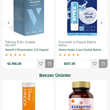
Takviye Edici Gıdalar
Kozmetik & Kişisel Bakım
VELAVIT
NIVEA
Velavit V-Resveratrol 120 Kapsül
Nivea Hydro Care Dudak Bakım Kremi 4.8 gr 2 Adet
★
★
★
★
★
★
★
★
★
★
₺2.966,00
₺257,00
Benzer Ürünler