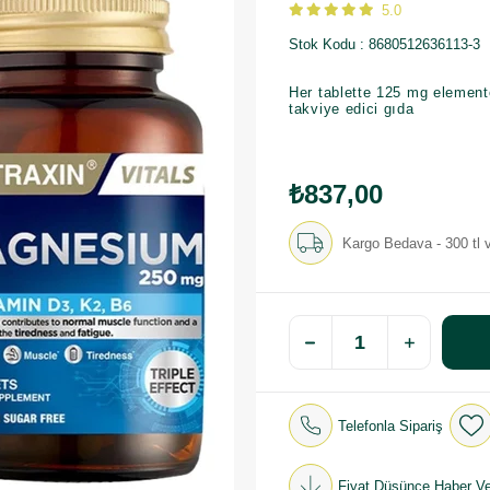
5.0
Stok Kodu
8680512636113-3
Her tablette 125 mg element
takviye edici gıda
₺837,00
Kargo Bedava - 300 tl v
Telefonla Sipariş
Fiyat Düşünce Haber Ve