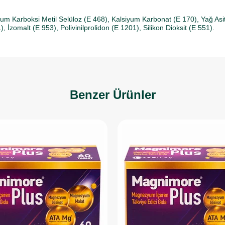
dyum Karboksi Metil Selüloz (E 468), Kalsiyum Karbonat (E 170), Yağ As
), İzomalt (E 953), Polivinilprolidon (E 1201), Silikon Dioksit (E 551).
Benzer Ürünler