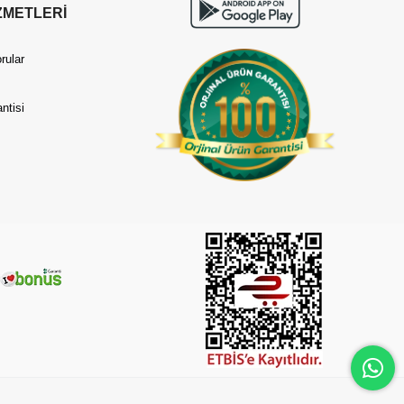
ZMETLERİ
rular
ntisi