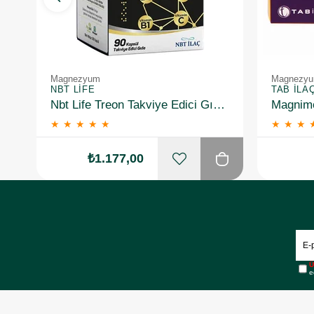
Magnezyum
Magnezy
NBT LIFE
TAB İLA
Nbt Life Treon Takviye Edici Gıda 90 Kapsül
★
★
★
★
★
★
★
★
₺1.177,00
Ü
e