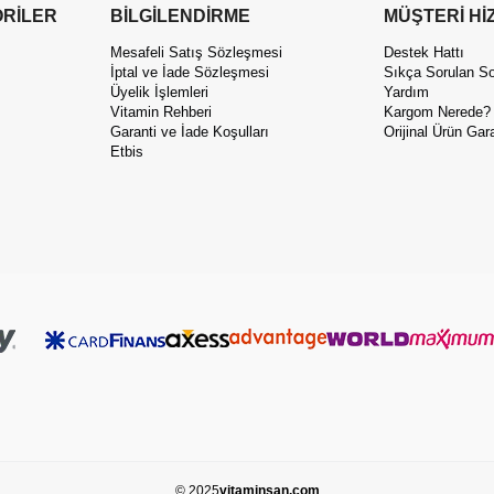
RİLER
BİLGİLENDİRME
MÜŞTERİ Hİ
Mesafeli Satış Sözleşmesi
Destek Hattı
İptal ve İade Sözleşmesi
Sıkça Sorulan So
Üyelik İşlemleri
Yardım
Vitamin Rehberi
Kargom Nerede?
Garanti ve İade Koşulları
Orijinal Ürün Gara
Etbis
© 2025
vitaminsan.com