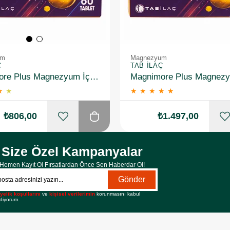
um
Magnezyum
Ç
TAB İLAÇ
Magnimore Plus Magnezyum İçeren Takviye Edici Gıda 60 Kapsül
★
★
★
★
★
★
★
₺806,00
₺1.497,00
Size Özel Kampanyalar
Hemen Kayıt Ol Fırsatlardan Önce Sen Haberdar Ol!
Gönder
yelik koşullarını
ve
kişisel verilerimin
korunmasını kabul
diyorum.