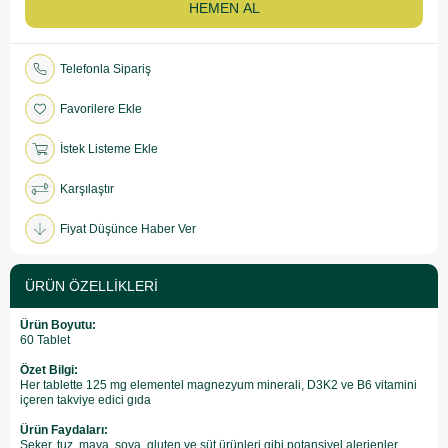
Telefonla Sipariş
Favorilere Ekle
İstek Listeme Ekle
Karşılaştır
Fiyat Düşünce Haber Ver
ÜRÜN ÖZELLIKLERI
Ürün Boyutu:
60 Tablet
Özet Bilgi:
Her tablette 125 mg elementel magnezyum minerali, D3K2 ve B6 vitamini
içeren takviye edici gıda
Ürün Faydaları:
Şeker, tuz, maya, soya, gluten ve süt ürünleri gibi potansiyel alerjenler