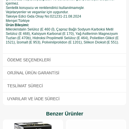
içermez.
Sentetik koruyucu ve renklendirici kullanılmamıştır.
Vejetaryenler ve veganlar için uygundur.
Takviye Edici Gıda Onay No:021231-21.08.2024
Menşei:Türkiye
Ürün Bileşimi:
Mikrokristalin Selüloz (E 460 (İ), Çapraz Bağlı Sodyum Karboksi Metil
Selüloz (E 468), Kalsiyum Karbonat (E 170), Yağ Asitlerinin Magnezyum
Tuzları (E 470b), Hidroksi Propilmetil Selüloz (E 464), Polietilen Glikol (E
1521), İzomalt (E 953), Polivinilprolidon (E 1201), Silikon Dioksit (E 551).
ÖDEME SEÇENEKLERI
ORJINAL ÜRÜN GARANTISI
TESLIMAT SÜRECI
UYARILAR VE İADE SÜRECI
Benzer Ürünler