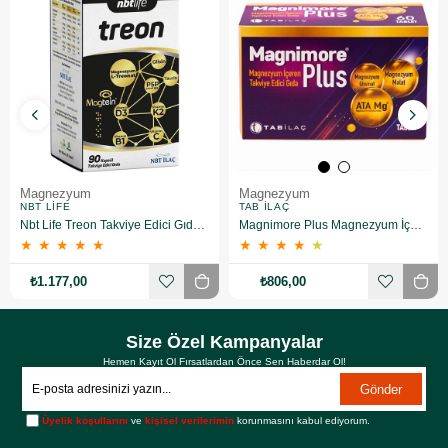
Magnezyum
Magnezyum
NBT LIFE
TAB İLAÇ
Nbt Life Treon Takviye Edici Gıda 90 Kapsül
Magnimore Plus Magnezyum İçeren Takviye Edici Gıda 60 Kapsül
★
★
★
★
★
★
★
★
★
★
₺1.177,00
₺806,00
Size Özel Kampanyalar
Hemen Kayıt Ol Fırsatlardan Önce Sen Haberdar Ol!
Gönder
Üyelik koşullarını
ve
kişisel verilerimin
korunmasını kabul ediyorum.