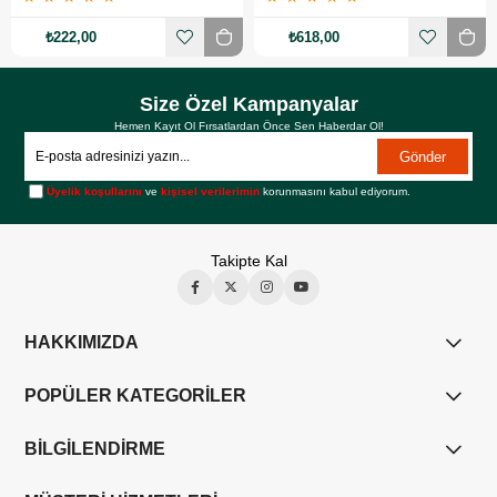
₺222,00
₺618,00
Size Özel Kampanyalar
Hemen Kayıt Ol Fırsatlardan Önce Sen Haberdar Ol!
Gönder
Üyelik koşullarını
ve
kişisel verilerimin
korunmasını kabul ediyorum.
Takipte Kal
HAKKIMIZDA
POPÜLER KATEGORİLER
BİLGİLENDİRME