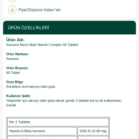
Fiyat Düşünce Haber Ver
ÜRÜN ÖZELLIKLERI
Ürün Adı:
Nutraxin Mens Multi Vitamin Complex 60 Tablets
Ürün Markası:
Nutraxin
Ürün Boyutu:
60 Tablet
Özet Bilgi:
Erkeklere özel takviye edici gıda.
Kullanım Şekli:
Yetişkinler için takviye edici gıda olarak günde 2 tabletin bol su ile kullanılması
önerilir.
Her 2 Tablette
Vitamin A (Beta-karoten)
1000 IU (0.68 mg)