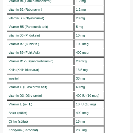
Vitamin Bi (Tiamın mononitrat)
1.2 mg
vitamin B2 (Rıbonayin )
1.2 mg
vitamin B3 (Nlyasinamid)
20 mg
Vitamin B5 (Pantotenik asit)
5 mg
vitamin B6 (Pridoksin)
10 mg
Vitamin B7 (D-blotın )
100 mcg
vitamin B9 (Folık Asit)
400 mcg
Vitamin B12 (Slyanokobalamın)
20 mcg
Kolin (Kolin bitartarat)
13.5 mg
inositol
33 mg
Vitamin C (L-askorbfk asit)
60 mg
vitamin D3, D3 vıtamini
400 IU (10 mcg)
Vitamin E (α-TE)
10 IU (10 mg)
Bakır (sülfat)
400 mcg
Çinko (sülfat)
15 mg
Kaislyum (Karbonat)
280 mg