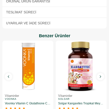
ORJINAL ÜRÜN GARANTISI
TESLIMAT SÜRECI
UYARILAR VE İADE SÜRECI
Benzer Ürünler
Vitaminler
Vitaminler
VOONKA
SOLGAR
Voonka Vitamin C Glutathione Complex Efervesan 15 Tablet
Solgar Kangavites Tropikal Meyve Aromalı 60 Tablet
★
★
★
★
★
★
★
★
★
★