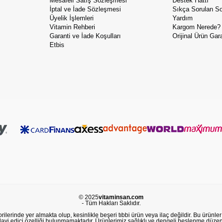
Mesafeli Satış Sözleşmesi
Destek Hattı
İptal ve İade Sözleşmesi
Sıkça Sorulan So
Üyelik İşlemleri
Yardım
Vitamin Rehberi
Kargom Nerede?
Garanti ve İade Koşulları
Orijinal Ürün Gara
Etbis
© 2025
vitaminsan.com
- Tüm Hakları Saklıdır.
lerinde yer almakta olup, kesinlikle beşeri tıbbi ürün veya ilaç değildir. Bu ürünler 
avi edici özelliği bulunmamaktadır. Ürünlerimiz sağlıklı ve dengeli beslenme düzeni