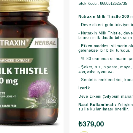
Stok Kodu
8680512625735
Nutraxin Milk Thistle 200 
- Deve dikeni gıda takviyesid
- Nutraxin Milk Thistle, dev
bilinen milk thistle bitkisinin
- Etken maddesi silimarin ol
geleneksel bir bitki türüdür.
- % 80 oranında silimarin iç
- Şeker, tuz, nişasta, maya, 
alerjenler içermez.
- Sentetik renklendirici, kor
İçerik
Deve Dikeni (Silybum mari
Nasıl Kullanılmalı:
Yetişkinl
su ile kullanılması önerilir.
₺379,00