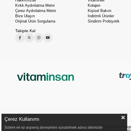
Hakkımızda
Vitaminler
Kvkk Aydınlatma Metni
Kolajen
Çerez Aydınlatma Metni
Kişisel Bakım
Bize Ulaşın
İndirimli Ürünler
Orijinal Ürün Sorgulama
Sindirim Probiyotik
Takipte Kal
Çerez Kullanımı
Web sitemizde sunulan ürünler, vitaminler ve gıda takviyeleri kategori
Sizlere en iyi alışveriş deneyimini sunabilmek adına sitemizde
yapmamakta ve satılan ürünlerin herhangi bir hastalığı önleyici veya ted