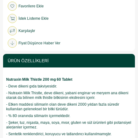
Favorilere Ekle
İstek Listeme Ekle
Karşılaştır
Fiyat Düşünce Haber Ver
ÜRÜN ÖZELLIKLERI
Nutraxin Milk Thistle 200 mg 60 Tablet
- Deve dikeni gıda takviyesidir.
- Nutraxin Milk Thistle, deve dikeni, yabani enginar ve meryem ana dikeni
olarak da bilinen milk thistle bitkisinin ekstresini içerir.
- Etken maddesi silimarin olan deve dikeni 2000 yıldan fazla süredir
kullanılan geleneksel bir bitki türüdür.
- % 80 oranında silimarin içermektedir.
- Şeker, tuz, nişasta, maya, soya, mısır, gluten ve süt ürünleri gibi potansiyel
alerjenler içermez.
- Sentetik renklendirici, koruyucu ve tatlandırıcı kullanılmamıştır.