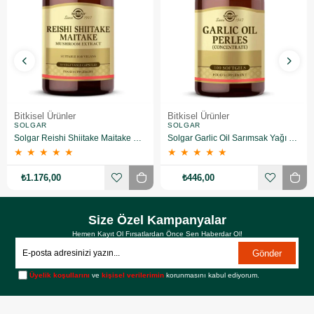
Bitkisel Ürünler
Bitkisel Ürünler
SOLGAR
SOLGAR
Solgar Reishi Shiitake Maitake Mushroom Extract 50 Kapsül
Solgar Garlic Oil Sarımsak Yağı 100 Kapsül
★
★
★
★
★
★
★
★
★
★
₺1.176,00
₺446,00
Size Özel Kampanyalar
Hemen Kayıt Ol Fırsatlardan Önce Sen Haberdar Ol!
Gönder
Üyelik koşullarını
ve
kişisel verilerimin
korunmasını kabul ediyorum.