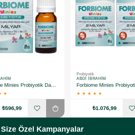
Probiyotik
RAHIM
ABDI İBRAHIM
Forbiome Minies Probiyotik Damla 8 ml
★
★
★
★
★
★
★
₺596,99
₺1.076,99
Size Özel Kampanyalar