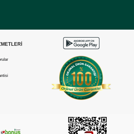
ZMETLERİ
rular
ntisi