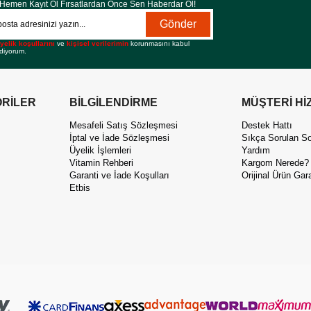
Hemen Kayıt Ol Fırsatlardan Önce Sen Haberdar Ol!
Gönder
yelik koşullarını
ve
kişisel verilerimin
korunmasını kabul
diyorum.
RİLER
BİLGİLENDİRME
MÜŞTERİ Hİ
Mesafeli Satış Sözleşmesi
Destek Hattı
İptal ve İade Sözleşmesi
Sıkça Sorulan So
Üyelik İşlemleri
Yardım
Vitamin Rehberi
Kargom Nerede?
Garanti ve İade Koşulları
Orijinal Ürün Gara
Etbis