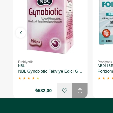
Probiyotik
Probiyotik
NBL
ABDI İB
NBL Gynobiotic Takviye Edici Gıda 10 Kapsül
★
★
★
★
★
★
★
★
₺582,00