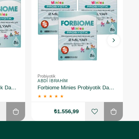
Probiyotik
Pr
ABDI İBRAHIM
R
Forbiome Minies Probiyotik Damla 8 ml 2 Adet
Forbiome Minies Probiyotik Damla 8 ml 3 Adet
★
★
★
★
★
₺1.556,99