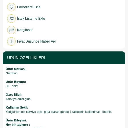
Favorilere Ekle
İstek Listeme Ekle
Karşılaştır
Fiyat Düşünce Haber Ver
ÜRÜN ÖZELLIKLERI
Ürün Markası:
Nutraxin
Ürün Boyutu:
30 Tablet
Özet Bilgi:
Takviye edici gıda.
Kullanım Şekli:
Yetişkinler için takviye edici gıda olarak günde 1 tabletinin kullanılması önerilir.
Ürün Bileşimi:
Her bir tablette :