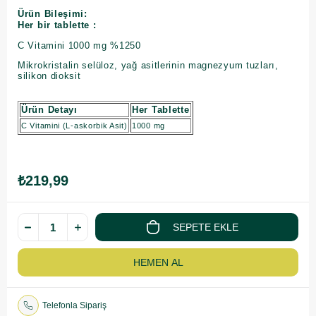
Ürün Bileşimi:
Her bir tablette :
C Vitamini 1000 mg %1250
Mikrokristalin selüloz, yağ asitlerinin magnezyum tuzları,
silikon dioksit
Ürün Detayı
Her Tablette
C Vitamini (L-askorbik Asit)
1000 mg
₺219,99
Telefonla Sipariş