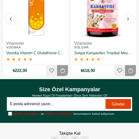
Vitaminler
Vitaminler
VOONKA
SOLGAR
Voonka Vitamin C Glutathione Complex Efervesan 15 Tablet
Solgar Kangavites Tropikal Meyve Aromalı 60 Tablet
★
★
★
★
★
★
★
★
★
★
₺222,00
₺618,00
Size Özel Kampanyalar
Hemen Kayıt Ol Fırsatlardan Önce Sen Haberdar Ol!
Gönder
Üyelik koşullarını
ve
kişisel verilerimin
korunmasını kabul ediyorum.
Takipte Kal