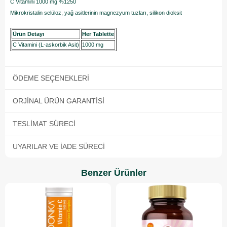
C Vitamini 1000 mg %1250
Mikrokristalin selüloz, yağ asitlerinin magnezyum tuzları, silikon dioksit
Ürün Detayı
Her Tablette
C Vitamini (L-askorbik Asit)
1000 mg
ÖDEME SEÇENEKLERI
ORJINAL ÜRÜN GARANTISI
TESLIMAT SÜRECI
UYARILAR VE İADE SÜRECI
Benzer Ürünler