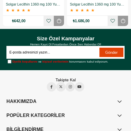
Solgar Lecithin 1360 mg 100 Yumuşak Jelatin Kapsül
Solgar Lecithin 1360 mg 100 Yumuşak Jelatin Kapsül 3 Adet
★
★
★
★
★
★
★
★
★
★
₺642,00
₺1.686,00
Size Özel Kampanyalar
Hemen Kayıt Ol Fırsatlardan Önce Sen Haberdar Ol!
Gönder
Üyelik koşullarını
ve
kişisel verilerimin
korunmasını kabul ediyorum.
Takipte Kal
HAKKIMIZDA
POPÜLER KATEGORİLER
BİLGİLENDİRME