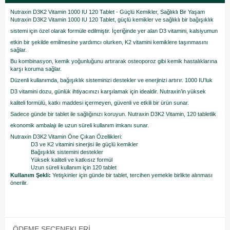
Nutraxin D3K2 Vitamin 1000 IU 120 Tablet - Güçlü Kemikler, Sağlıklı Bir Yaşam
Nutraxin D3K2 Vitamin 1000 IU 120 Tablet, güçlü kemikler ve sağlıklı bir bağışıklık
sistemi için özel olarak formüle edilmiştir. İçeriğinde yer alan D3 vitamini, kalsiyumun
etkin bir şekilde emilmesine yardımcı olurken, K2 vitamini kemiklere taşınmasını
sağlar.
Bu kombinasyon, kemik yoğunluğunu artırarak osteoporoz gibi kemik hastalıklarına
karşı koruma sağlar.
Düzenli kullanımda, bağışıklık sisteminizi destekler ve enerjinizi artırır. 1000 IU'luk
D3 vitamini dozu, günlük ihtiyacınızı karşılamak için idealdir. Nutraxin’in yüksek
kaliteli formülü, katkı maddesi içermeyen, güvenli ve etkili bir ürün sunar.
Sadece günde bir tablet ile sağlığınızı koruyun. Nutraxin D3K2 Vitamin, 120 tabletlik
ekonomik ambalajı ile uzun süreli kullanım imkanı sunar.
Nutraxin D3K2 Vitamin Öne Çıkan Özellikleri:
D3 ve K2 vitamini sinerjisi ile güçlü kemikler
Bağışıklık sistemini destekler
Yüksek kaliteli ve katkısız formül
Uzun süreli kullanım için 120 tablet
Kullanım Şekli:
Yetişkinler için günde bir tablet, tercihen yemekle birlikte alınması
önerilir.
ÖDEME SEÇENEKLERI