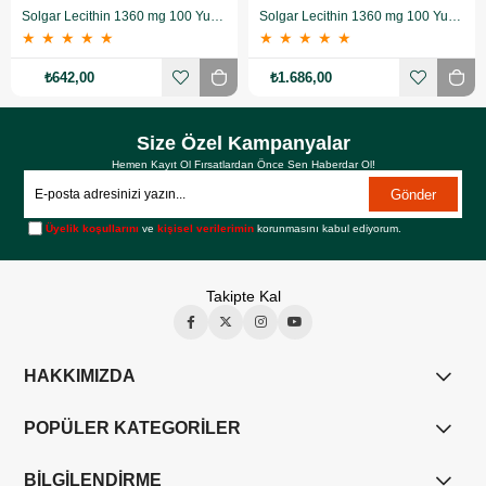
Solgar Lecithin 1360 mg 100 Yumuşak Jelatin Kapsül
Solgar Lecithin 1360 mg 100 Yumuşak Jelatin Kapsül 3 Adet
★
★
★
★
★
★
★
★
★
★
₺642,00
₺1.686,00
Size Özel Kampanyalar
Hemen Kayıt Ol Fırsatlardan Önce Sen Haberdar Ol!
Gönder
Üyelik koşullarını
ve
kişisel verilerimin
korunmasını kabul ediyorum.
Takipte Kal
HAKKIMIZDA
POPÜLER KATEGORİLER
BİLGİLENDİRME