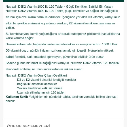
Nutraxin D3K2 Vitamin 1000 IU 120 Tablet - Güçlü Kemikler, Sağlıklı Bir Yaşam
Nutraxin D3K2 Vitamin 1000 IU 120 Tablet, güçlü kemikler ve sağlıklı bir bağışıklık
sistemi için özel olarak formüle edilmiştir. İçeriğinde yer alan D3 vitamini, kalsiyumun
etkin bir şekilde emilmesine yardımcı olurken, K2 vitamini kemiklere taşınmasını
sağlar.
Bu kombinasyon, kemik yoğunluğunu artırarak osteoporoz gibi kemik hastalıklarına
karşı koruma sağlar.
Düzenli kullanımda, bağışıklık sisteminizi destekler ve enerjinizi artırır. 1000 IU'luk
D3 vitamini dozu, günlük ihtiyacınızı karşılamak için idealdir. Nutraxin’in yüksek
kaliteli formülü, katkı maddesi içermeyen, güvenli ve etkili bir ürün sunar.
Sadece günde bir tablet ile sağlığınızı koruyun. Nutraxin D3K2 Vitamin, 120 tabletlik
ekonomik ambalajı ile uzun süreli kullanım imkanı sunar.
Nutraxin D3K2 Vitamin Öne Çıkan Özellikleri:
D3 ve K2 vitamini sinerjisi ile güçlü kemikler
Bağışıklık sistemini destekler
Yüksek kaliteli ve katkısız formül
Uzun süreli kullanım için 120 tablet
Kullanım Şekli:
Yetişkinler için günde bir tablet, tercihen yemekle birlikte alınması
önerilir.
ÖDEME SEÇENEKLERI