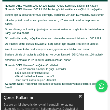
Nutraxin D3K2 Vitamin 1000 IU 120 Tablet - Güçlü Kemikler, Sağlıklı Bir Yaşam
Nutraxin D3K2 Vitamin 1000 IU 120 Tablet, güçlü kemikler ve sağlıklı bir bağışıklık
sistemi için özel olarak formüle edilmiştir. İçeriğinde yer alan D3 vitamini, kalsiyumun
etkin bir şekilde emilmesine yardımcı olurken, K2 vitamini kemiklere taşınmasını
sağlar.
Bu kombinasyon, kemik yoğunluğunu artırarak osteoporoz gibi kemik hastalıklarına
karşı koruma sağlar.
Düzenli kullanımda, bağışıklık sisteminizi destekler ve enerjinizi artırır. 1000 IU'luk
D3 vitamini dozu, günlük ihtiyacınızı karşılamak için idealdir. Nutraxin’in yüksek
kaliteli formülü, katkı maddesi içermeyen, güvenli ve etkili bir ürün sunar.
Sadece günde bir tablet ile sağlığınızı koruyun. Nutraxin D3K2 Vitamin, 120 tabletlik
ekonomik ambalajı ile uzun süreli kullanım imkanı sunar.
Nutraxin D3K2 Vitamin Öne Çıkan Özellikleri:
D3 ve K2 vitamini sinerjisi ile güçlü kemikler
Bağışıklık sistemini destekler
Yüksek kaliteli ve katkısız formül
Uzun süreli kullanım için 120 tablet
Kullanım Şekli:
Yetişkinler için günde bir tablet, tercihen yemekle birlikte alınması
önerilir.
Çerez Kullanımı
Sizlere en iyi alışveriş deneyimini sunabilmek adına
sitemizde
çerezler(cookies)
kullanmaktayız. Detaylı bilgi
ÖDEME SEÇENEKLERI