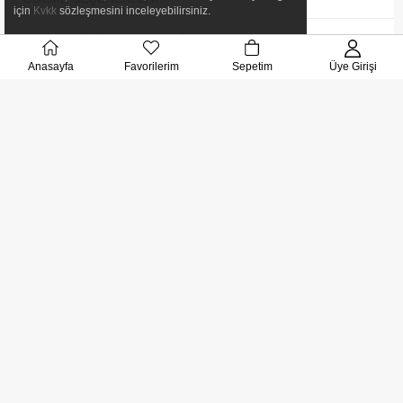
için
Kvkk
sözleşmesini inceleyebilirsiniz.
ORJINAL ÜRÜN GARANTISI
Anasayfa
Favorilerim
Sepetim
Üye Girişi
TESLIMAT SÜRECI
UYARILAR VE İADE SÜRECI
Benzer Ürünler
Takviye Edici Gıdalar
Takviye Edici Gıdalar
SOLGAR
SOLGAR