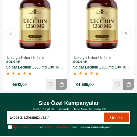
Takviye Edici Gıdalar
Takviye Edici Gıdalar
SOLGAR
SOLGAR
Solgar Lecithin 1360 mg 100 Yumuşak Jelatin Kapsül
Solgar Lecithin 1360 mg 100 Yumuşak Jelatin Kapsül 3 Adet
★
★
★
★
★
★
★
★
★
★
₺642,00
₺1.686,00
Size Özel Kampanyalar
Hemen Kayıt Ol Fırsatlardan Önce Sen Haberdar Ol!
Gönder
Üyelik koşullarını
ve
kişisel verilerimin
korunmasını kabul ediyorum.