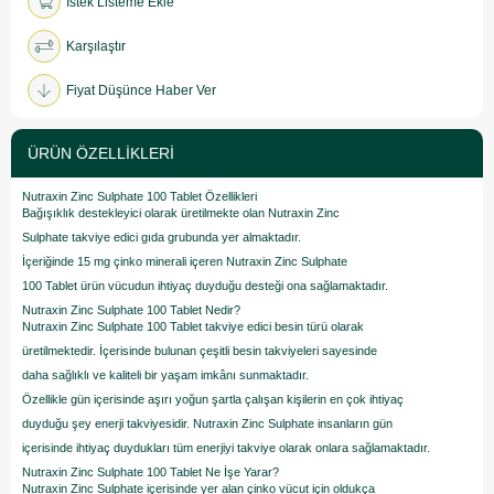
İstek Listeme Ekle
Karşılaştır
Fiyat Düşünce Haber Ver
ÜRÜN ÖZELLIKLERI
Nutraxin Zinc Sulphate 100 Tablet Özellikleri
Bağışıklık destekleyici olarak üretilmekte olan Nutraxin Zinc
Sulphate takviye edici gıda grubunda yer almaktadır.
İçeriğinde 15 mg çinko minerali içeren Nutraxin Zinc Sulphate
100 Tablet ürün vücudun ihtiyaç duyduğu desteği ona sağlamaktadır.
Nutraxin Zinc Sulphate 100 Tablet Nedir?
Nutraxin Zinc Sulphate 100 Tablet takviye edici besin türü olarak
üretilmektedir. İçerisinde bulunan çeşitli besin takviyeleri sayesinde
daha sağlıklı ve kaliteli bir yaşam imkânı sunmaktadır.
Özellikle gün içerisinde aşırı yoğun şartla çalışan kişilerin en çok ihtiyaç
duyduğu şey enerji takviyesidir. Nutraxin Zinc Sulphate insanların gün
içerisinde ihtiyaç duydukları tüm enerjiyi takviye olarak onlara sağlamaktadır.
Nutraxin Zinc Sulphate 100 Tablet Ne İşe Yarar?
Nutraxin Zinc Sulphate içerisinde yer alan çinko vücut için oldukça