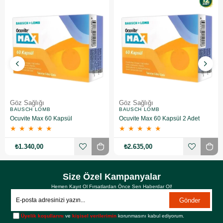
Göz Sağlığı
Göz Sağlığı
BAUSCH LOMB
BAUSCH LOMB
Ocuvite Max 60 Kapsül
Ocuvite Max 60 Kapsül 2 Adet
★
★
★
★
★
★
★
★
★
★
₺1.340,00
₺2.635,00
Size Özel Kampanyalar
Hemen Kayıt Ol Fırsatlardan Önce Sen Haberdar Ol!
Gönder
Üyelik koşullarını
ve
kişisel verilerimin
korunmasını kabul ediyorum.