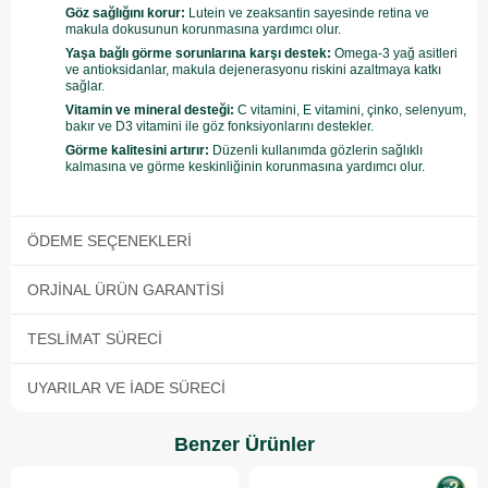
Göz sağlığını korur:
Lutein ve zeaksantin sayesinde retina ve
makula dokusunun korunmasına yardımcı olur.
Yaşa bağlı görme sorunlarına karşı destek:
Omega-3 yağ asitleri
ve antioksidanlar, makula dejenerasyonu riskini azaltmaya katkı
sağlar.
Vitamin ve mineral desteği:
C vitamini, E vitamini, çinko, selenyum,
bakır ve D3 vitamini ile göz fonksiyonlarını destekler.
Görme kalitesini artırır:
Düzenli kullanımda gözlerin sağlıklı
kalmasına ve görme keskinliğinin korunmasına yardımcı olur.
ÖDEME SEÇENEKLERI
ORJINAL ÜRÜN GARANTISI
TESLIMAT SÜRECI
UYARILAR VE İADE SÜRECI
Benzer Ürünler