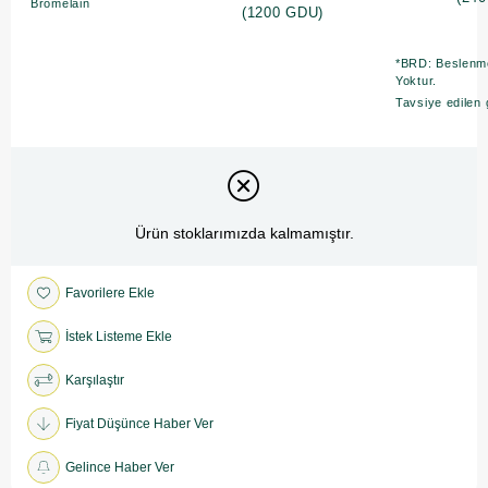
Bromelain
(1200 GDU)
*BRD: Beslenme
Yoktur.
Tavsiye edilen 
Ürün stoklarımızda kalmamıştır.
Favorilere Ekle
İstek Listeme Ekle
Karşılaştır
Fiyat Düşünce Haber Ver
Gelince Haber Ver