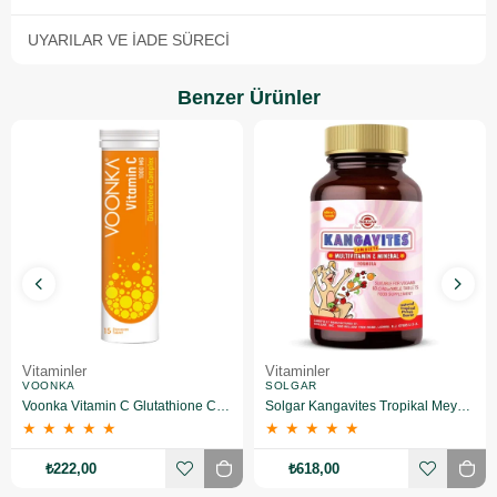
UYARILAR VE İADE SÜRECI
Benzer Ürünler
Vitaminler
Vitaminler
VOONKA
SOLGAR
Voonka Vitamin C Glutathione Complex Efervesan 15 Tablet
Solgar Kangavites Tropikal Meyve Aromalı 60 Tablet
★
★
★
★
★
★
★
★
★
★
₺222,00
₺618,00