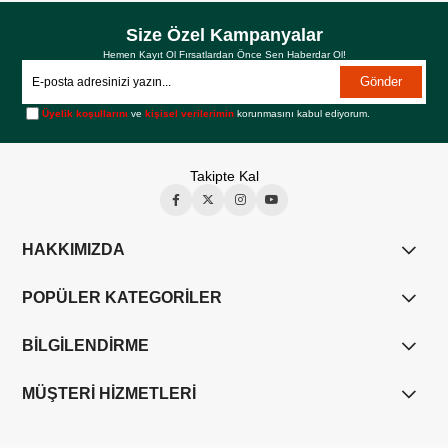
Size Özel Kampanyalar
Hemen Kayıt Ol Fırsatlardan Önce Sen Haberdar Ol!
Gönder
Üyelik koşullarını
ve
kişisel verilerimin
korunmasını kabul ediyorum.
Takipte Kal
HAKKIMIZDA
POPÜLER KATEGORİLER
BİLGİLENDİRME
MÜŞTERİ HİZMETLERİ