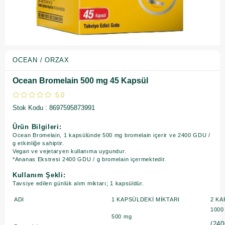
OCEAN / ORZAX
Ocean Bromelain 500 mg 45 Kapsül
5.0
Stok Kodu
8697595873991
Ürün Bilgileri:
Ocean Bromelain, 1 kapsülünde 500 mg bromelain içerir ve 2400 GDU /
g etkinliğe sahiptir.
Vegan ve vejetaryen kullanıma uygundur.
*Ananas Ekstresi 2400 GDU / g bromelain içermektedir.
Kullanım Şekli:
Tavsiye edilen günlük alım miktarı; 1 kapsüldür.​
ADI
1 KAPSÜLDEKİ MİKTARI
2 KA
1000
500 mg
(24