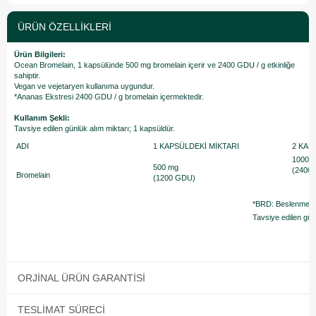
ÜRÜN ÖZELLIKLERI
Ürün Bilgileri:
Ocean Bromelain, 1 kapsülünde 500 mg bromelain içerir ve 2400 GDU / g etkinliğe
sahiptir.
Vegan ve vejetaryen kullanıma uygundur.
*Ananas Ekstresi 2400 GDU / g bromelain içermektedir.
Kullanım Şekli:
Tavsiye edilen günlük alım miktarı; 1 kapsüldür.​
ADI
1 KAPSÜLDEKİ MİKTARI
2 KAP
1000 
500 mg
(2400
Bromelain
(1200 GDU)
*BRD: Beslenme Re
Tavsiye edilen gün
ORJINAL ÜRÜN GARANTISI
TESLIMAT SÜRECI