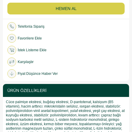
Telefonla Sipariş
Favorilere Ekle
İstek Listeme Ekle
Karşılaştır
Fiyat Düşünce Haber Ver
ÜRÜN ÖZELLIKLERI
Cüce palmiye ekstresi, buğday ekstresi, D-pantotenat, kalsiyum (B5
vitamini), hacim arttırıcı: mikrokristalin selüloz, ısırgan ekstresi, stabilizör:
polivinilpirolidon-vinil asetat kopolimeri, yulaf ekstresi, yeşil çay ekstresi, at
kuyruğu ekstresi, stabilizör: polivinilpirolidon, kıvam arttırıcı: çapraz bağlı
sodyum karboksi metil selüloz, L-sistein hidroklorür monohidrat, ginkgo
ekstresi, üzüm ekstresi, kırmızı biber meyvesi, topaklanmayı önleyici: yağ
asitlerinin magnezyum tuzları, çinko sülfat monohidrat, L-lizin hidroklorür,