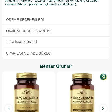
piridoksin hidroklorür, topaklanmayı önleyici: silikon dioksit, karabiber
ekstresi, D-biotin, pteroilmonoglutamik asit (folik asit).
ÖDEME SEÇENEKLERI
ORJINAL ÜRÜN GARANTISI
TESLIMAT SÜRECI
UYARILAR VE İADE SÜRECI
Benzer Ürünler