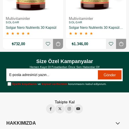
Multivitaminler
Multivitaminler
SOLGAR
SOLGAR
Solgar Nero Nutrients 30 Kapsül
Solgar Nero Nutrients 30 Kapsül 2 Adet
★
★
★
★
★
★
★
★
★
★
₺732,00
₺1.346,00
Size Özel Kampanyalar
Hemen Kayıt Ol Fırsatlardan Önce Sen Haberdar Ol!
Gönder
Üyelik koşullarını
ve
kişisel verilerimin
korunmasını kabul ediyorum.
Takipte Kal
HAKKIMIZDA