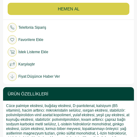
Telefonla Sipariş
Favorilere Ekle
İstek Listeme Ekle
Karşılaştır
Fiyat Düşünce Haber Ver
ÜRÜN ÖZELLIKLERI
Cüce palmiye ekstresi, buğday ekstresi, D-pantotenat, kalsiyum (B5
vitamini), hacim arttırıcı: mikrokristalin selüloz, ısırgan ekstresi, stabilizör:
polivinilpirolidon-vinil asetat kopolimeri, yulaf ekstresi, yeşil çay ekstresi, at
kuyruğu ekstresi, stabilizör: polivinilpirolidon, kıvam arttırıcı: çapraz bağlı
sodyum karboksi metil selüloz, L-sistein hidroklorür monohidrat, ginkgo
ekstresi, üzüm ekstresi, kırmızı biber meyvesi, topaklanmayı önleyici: yağ
asitlerinin magnezyum tuzları, çinko sülfat monohidrat, L-lizin hidroklorür,