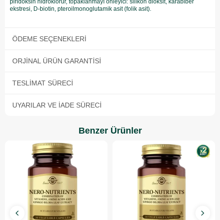
piridoksin hidroklorür, topaklanmayı önleyici: silikon dioksit, karabiber
ekstresi, D-biotin, pteroilmonoglutamik asit (folik asit).
ÖDEME SEÇENEKLERI
ORJINAL ÜRÜN GARANTISI
TESLIMAT SÜRECI
UYARILAR VE İADE SÜRECI
Benzer Ürünler