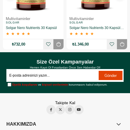
Multivitaminler
Multivitaminler
SOLGAR
SOLGAR
Solgar Nero Nutrients 30 Kapsül
Solgar Nero Nutrients 30 Kapsül 2 Adet
★
★
★
★
★
★
★
★
★
★
₺732,00
₺1.346,00
Size Özel Kampanyalar
Hemen Kayıt Ol Fırsatlardan Önce Sen Haberdar Ol!
Gönder
Üyelik koşullarını
ve
kişisel verilerimin
korunmasını kabul ediyorum.
Takipte Kal
HAKKIMIZDA