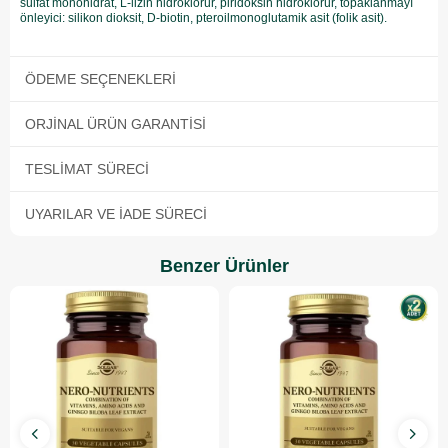
sülfat monohidrat, L-lizin hidroklorür, piridoksin hidroklorür, topaklanmayı
önleyici: silikon dioksit, D-biotin, pteroilmonoglutamik asit (folik asit).
ÖDEME SEÇENEKLERI
ORJINAL ÜRÜN GARANTISI
TESLIMAT SÜRECI
UYARILAR VE İADE SÜRECI
Benzer Ürünler