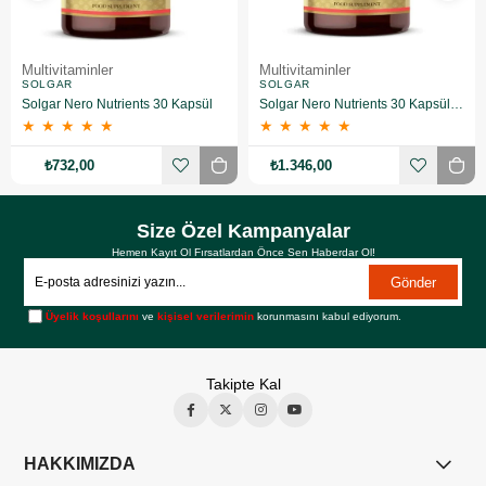
Multivitaminler
Multivitaminler
SOLGAR
SOLGAR
Solgar Nero Nutrients 30 Kapsül
Solgar Nero Nutrients 30 Kapsül 2 Adet
★
★
★
★
★
★
★
★
★
★
₺732,00
₺1.346,00
Size Özel Kampanyalar
Hemen Kayıt Ol Fırsatlardan Önce Sen Haberdar Ol!
Gönder
Üyelik koşullarını
ve
kişisel verilerimin
korunmasını kabul ediyorum.
Takipte Kal
HAKKIMIZDA