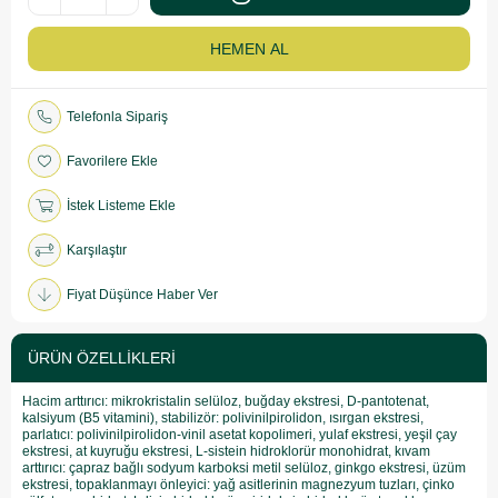
Telefonla Sipariş
Favorilere Ekle
İstek Listeme Ekle
Karşılaştır
Fiyat Düşünce Haber Ver
ÜRÜN ÖZELLIKLERI
Hacim arttırıcı: mikrokristalin selüloz, buğday ekstresi, D-pantotenat,
kalsiyum (B5 vitamini), stabilizör: polivinilpirolidon, ısırgan ekstresi,
parlatıcı: polivinilpirolidon-vinil asetat kopolimeri, yulaf ekstresi, yeşil çay
ekstresi, at kuyruğu ekstresi, L-sistein hidroklorür monohidrat, kıvam
arttırıcı: çapraz bağlı sodyum karboksi metil selüloz, ginkgo ekstresi, üzüm
ekstresi, topaklanmayı önleyici: yağ asitlerinin magnezyum tuzları, çinko