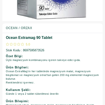
OCEAN / ORZAX
Ocean Extramag 90 Tablet
5.0
Stok Kodu
8697595873526
Özet Bilgi:
Üçlü magnezyum kombinasyonu içeren takviye edici gıda.
Ürün Bilgileri:
Ocean ExtraMag’ın her tabletinde magnezyum malat, magnezyum
bisglisinat ve magnezyum sitrat'tan gelen 200 mg elementel magnezyum
bulunur.
Renklendirici içermez.
Kullanım Şekli:
Günde 1 veya 2 tablet tüketilmesi önerilir.
Ürün Bileşimi: