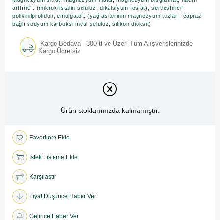
Magnezyum sitrat, magnezyum malat, magnezyum bisglisinat, hacim
arttıriCI: (mikrokristalin selüloz, dikalsiyum fosfat), sertleştirici:
polivinilprolidon, emülgatör: (yağ asiterinin magnezyum tuzları, çapraz
bağlı sodyum karboksi metil selüloz, silikon dioksit)
Kargo Bedava - 300 tl ve Üzeri Tüm Alışverişlerinizde
Kargo Ücretsiz
Ürün stoklarımızda kalmamıştır.
Favorilere Ekle
İstek Listeme Ekle
Karşılaştır
Fiyat Düşünce Haber Ver
Gelince Haber Ver