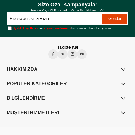
Size Özel Kampanyalar
Hemen Kayıt Ol Fırsatlardan Önce Sen Haberdar Ol!
Gönder
Üyelik koşullarını
ve
kişisel verilerimin
korunmasını kabul ediyorum.
Takipte Kal
HAKKIMIZDA
POPÜLER KATEGORİLER
BİLGİLENDİRME
MÜŞTERİ HİZMETLERİ