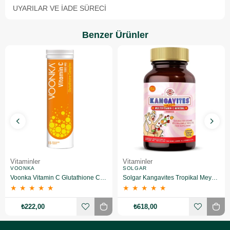
UYARILAR VE İADE SÜRECI
Benzer Ürünler
Vitaminler
Vitaminler
VOONKA
SOLGAR
Voonka Vitamin C Glutathione Complex Efervesan 15 Tablet
Solgar Kangavites Tropikal Meyve Aromalı 60 Tablet
★
★
★
★
★
★
★
★
★
★
₺222,00
₺618,00