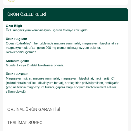
ÜRÜN ÖZELLIKLERI
Özet Bilgi:
Üçlü magnezyum kombinasyonu içeren takviye edici gıda.
Ürün Bilgileri:
Ocean ExtraMag’ın her tabletinde magnezyum malat, magnezyum bisglisinat ve
magnezyum sitrat'tan gelen 200 mg elementel magnezyum bulunur.
Renklendirici içermez.
Kullanım Şekli:
Günde 1 veya 2 tablet tüketilmesi önerilir.
Ürün Bileşimi:
Magnezyum sitrat, magnezyum malat, magnezyum bisglisinat, hacim arttıriCI:
(mikrokristalin selüloz, dikalsiyum fosfat), sertleştirici: polivinilprolidon, emülgatör:
(yağ asiterinin magnezyum tuzları, çapraz bağlı sodyum karboksi metil selüloz,
silikon dioksit)
ORJINAL ÜRÜN GARANTISI
TESLIMAT SÜRECI