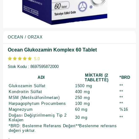
OCEAN / ORZAX
Ocean Glukozamin Komplex 60 Tablet
5.0
Stok Kodu
8697595872000
MİKTARI (2
ADI
*BRD
TABLETTE)
Glukozamin Sülfat
1500 mg
**
Kondroitin Sülfat
400 mg
**
MSM (Metilsülfonilmetan)
250 mg
**
Harpagophytum Procumbens
100 mg
**
Magnezyum
60 mg
%16
Doğası Değiştirilmemiş Tip 2
30 mg
**
Kolajen
*BRD: Beslenme Referans Değeri**Beslenme referans
değeri yoktur.