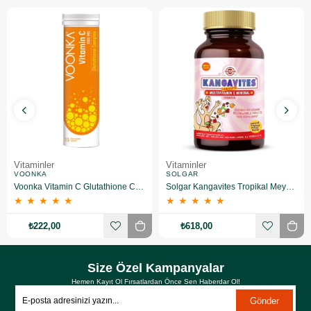
Vitaminler
Vitaminler
VOONKA
SOLGAR
Voonka Vitamin C Glutathione Complex Efervesan 15 Tablet
Solgar Kangavites Tropikal Meyve Aromalı 60 Tablet
★
★
★
★
★
★
★
★
★
★
₺222,00
₺618,00
Size Özel Kampanyalar
Hemen Kayıt Ol Fırsatlardan Önce Sen Haberdar Ol!
Gönder