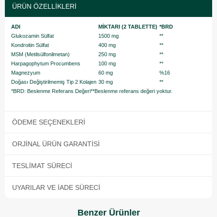
ÜRÜN ÖZELLIKLERI
ADI
MİKTARI (2 TABLETTE)
*BRD
Glukozamin Sülfat
1500 mg
**
Kondroitin Sülfat
400 mg
**
MSM (Metilsülfonilmetan)
250 mg
**
Harpagophytum Procumbens
100 mg
**
Magnezyum
60 mg
%16
Doğası Değiştirilmemiş Tip 2 Kolajen
30 mg
**
*BRD: Beslenme Referans Değeri**Beslenme referans değeri yoktur.
ÖDEME SEÇENEKLERI
ORJINAL ÜRÜN GARANTISI
TESLIMAT SÜRECI
UYARILAR VE İADE SÜRECI
Benzer Ürünler