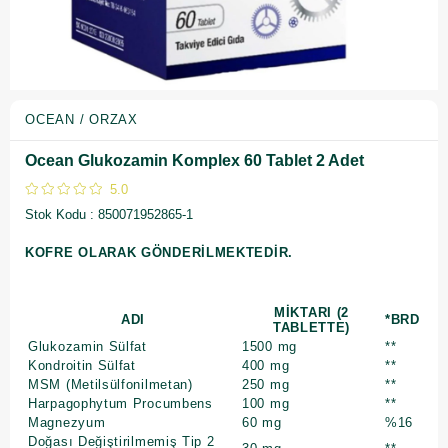
OCEAN / ORZAX
Ocean Glukozamin Komplex 60 Tablet 2 Adet
5.0
Stok Kodu
850071952865-1
KOFRE OLARAK GÖNDERİLMEKTEDİR.
MİKTARI (2
ADI
*BRD
TABLETTE)
Glukozamin Sülfat
1500 mg
**
Kondroitin Sülfat
400 mg
**
MSM (Metilsülfonilmetan)
250 mg
**
Harpagophytum Procumbens
100 mg
**
Magnezyum
60 mg
%16
Doğası Değiştirilmemiş Tip 2