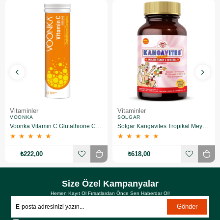
Vitaminler
Vitaminler
VOONKA
SOLGAR
Voonka Vitamin C Glutathione Complex Efervesan 15 Tablet
Solgar Kangavites Tropikal Meyve Aromalı 60 Tablet
★
★
★
★
★
★
★
★
★
★
₺222,00
₺618,00
Size Özel Kampanyalar
Hemen Kayıt Ol Fırsatlardan Önce Sen Haberdar Ol!
Gönder