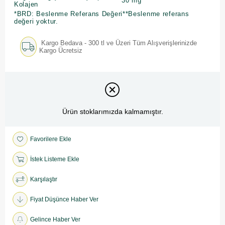
30 mg
**
Kolajen
*BRD: Beslenme Referans Değeri**Beslenme referans
değeri yoktur.
Kargo Bedava - 300 tl ve Üzeri Tüm Alışverişlerinizde
Kargo Ücretsiz
Ürün stoklarımızda kalmamıştır.
Favorilere Ekle
İstek Listeme Ekle
Karşılaştır
Fiyat Düşünce Haber Ver
Gelince Haber Ver