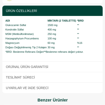
ÜRÜN ÖZELLIKLERI
ADI
MİKTARI (2 TABLETTE)
*BRD
Glukozamin Sülfat
1500 mg
**
Kondroitin Sülfat
400 mg
**
MSM (Metilsülfonilmetan)
250 mg
**
Harpagophytum Procumbens
100 mg
**
Magnezyum
60 mg
%16
Doğası Değiştirilmemiş Tip 2 Kolajen
30 mg
**
*BRD: Beslenme Referans Değeri**Beslenme referans değeri yoktur.
ORJINAL ÜRÜN GARANTISI
TESLIMAT SÜRECI
UYARILAR VE İADE SÜRECI
Benzer Ürünler