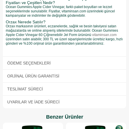
Fiyatları ve Çeşitleri Nedir?
Ocean Gummies Apple Cider Vinegar, farklı paket boyutları ve lezzet
seçeneklerinde sunulabilir. Fiyatlar, vitaminsan.com üzerindeki güncel
kampanyalar ve indirimler ile değişiklik gösterebilir.
Orzax Nerede Satılır?
Orzax markasının ürünleri, eczanelerde, sağlık ve besin takviyesi satan
mağazalarda ve online alışveriş sitelerinde bulunabilir. Ocean Gummies
Apple Cider Vinegar 60 Çiğnenebilir Jel Form ürününü
vitaminsan.com
üzerinden satın alabilir, 300 TL ve üzeri siparişlerinizde ücretsiz kargo, hızlı
gönderi ve %100 orijinal ürün garantisinden yararlanabilirsiniz.
ÖDEME SEÇENEKLERI
ORJINAL ÜRÜN GARANTISI
TESLIMAT SÜRECI
UYARILAR VE İADE SÜRECI
Benzer Ürünler