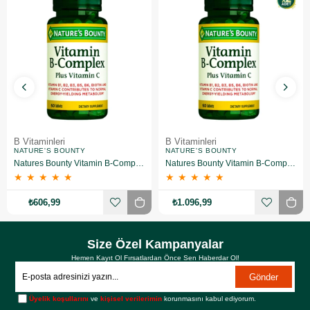
B Vitaminleri
B Vitaminleri
NATURE'S BOUNTY
NATURE'S BOUNTY
Natures Bounty Vitamin B-Complex Plus Takviye Edici Gıda 60 Tablet
Natures Bounty Vitamin B-Complex Plus Takviye Edici Gıda 60 Tablet 2 Adet
★
★
★
★
★
★
★
★
★
★
₺606,99
₺1.096,99
Size Özel Kampanyalar
Hemen Kayıt Ol Fırsatlardan Önce Sen Haberdar Ol!
Gönder
Üyelik koşullarını
ve
kişisel verilerimin
korunmasını kabul ediyorum.