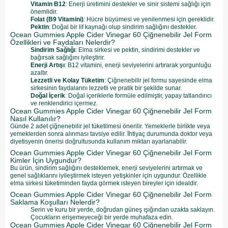
Vitamin B12
: Enerji üretimini destekler ve sinir sistemi sağlığı için
önemlidir.
Folat (B9 Vitamini)
: Hücre büyümesi ve yenilenmesi için gereklidir.
Pektin
: Doğal bir lif kaynağı olup sindirim sağlığını destekler.
Ocean Gummies Apple Cider Vinegar 60 Çiğnenebilir Jel Form
Özellikleri ve Faydaları Nelerdir?
Sindirim Sağlığı
: Elma sirkesi ve pektin, sindirimi destekler ve
bağırsak sağlığını iyileştirir.
Enerji Artışı
: B12 vitamini, enerji seviyelerini artırarak yorgunluğu
azaltır.
Lezzetli ve Kolay Tüketim
: Çiğnenebilir jel formu sayesinde elma
sirkesinin faydalarını lezzetli ve pratik bir şekilde sunar.
Doğal İçerik
: Doğal içeriklerle formüle edilmiştir, yapay tatlandırıcı
ve renklendirici içermez.
Ocean Gummies Apple Cider Vinegar 60 Çiğnenebilir Jel Form
Nasıl Kullanılır?
Günde 2 adet çiğnenebilir jel tüketilmesi önerilir. Yemeklerle birlikte veya
yemeklerden sonra alınması tavsiye edilir. İhtiyaç durumunda doktor veya
diyetisyenin önerisi doğrultusunda kullanım miktarı ayarlanabilir.
Ocean Gummies Apple Cider Vinegar 60 Çiğnenebilir Jel Form
Kimler İçin Uygundur?
Bu ürün, sindirim sağlığını desteklemek, enerji seviyelerini artırmak ve
genel sağlıklarını iyileştirmek isteyen yetişkinler için uygundur. Özellikle
elma sirkesi tüketiminden fayda görmek isteyen bireyler için idealdir.
Ocean Gummies Apple Cider Vinegar 60 Çiğnenebilir Jel Form
Saklama Koşulları Nelerdir?
Serin ve kuru bir yerde, doğrudan güneş ışığından uzakta saklayın.
Çocukların erişemeyeceği bir yerde muhafaza edin.
Ocean Gummies Apple Cider Vinegar 60 Çiğnenebilir Jel Form