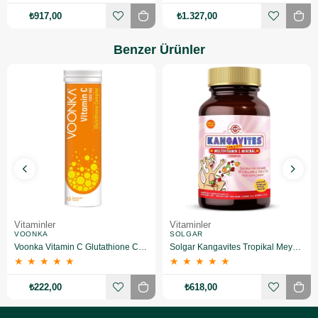
₺917,00
₺1.327,00
Benzer Ürünler
Vitaminler
Vitaminler
VOONKA
SOLGAR
Voonka Vitamin C Glutathione Complex Efervesan 15 Tablet
Solgar Kangavites Tropikal Meyve Aromalı 60 Tablet
★
★
★
★
★
★
★
★
★
★
₺222,00
₺618,00