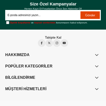
Size Özel Kampanyalar
Hemen Kayıt Ol Fırsatlardan Önce Sen Haberdar Ol!
Gönder
Üyelik koşullarını
ve
kişisel verilerimin
korunmasını kabul ediyorum.
Takipte Kal
HAKKIMIZDA
POPÜLER KATEGORİLER
BİLGİLENDİRME
MÜŞTERİ HİZMETLERİ