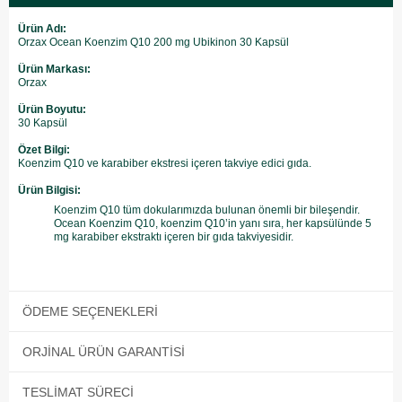
Ürün Adı:
Orzax Ocean Koenzim Q10 200 mg Ubikinon 30 Kapsül
Ürün Markası:
Orzax
Ürün Boyutu:
30 Kapsül
Özet Bilgi:
Koenzim Q10 ve karabiber ekstresi içeren takviye edici gıda.
Ürün Bilgisi:
Koenzim Q10 tüm dokularımızda bulunan önemli bir bileşendir.
Ocean Koenzim Q10, koenzim Q10’in yanı sıra, her kapsülünde 5
mg karabiber ekstraktı içeren bir gıda takviyesidir.
ÖDEME SEÇENEKLERI
ORJINAL ÜRÜN GARANTISI
TESLIMAT SÜRECI