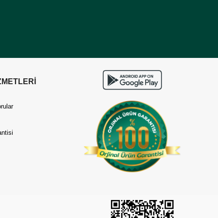
ZMETLERİ
rular
ntisi