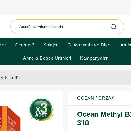
ler
Omega-3
Kolajen
Glukozamin ve Diyet
Anti
Anne & Bebek Ürünleri
Kampanyalar
y 10 ml 3'lü
OCEAN / ORZAX
Ocean Methyl B1
3'lü