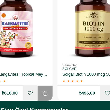
Vitaminler
SOLGAR
Solgar Kangavites Tropikal Meyve Aromalı 60 Tablet
Solgar Biotin 1000 mcg 5
★
★
★
★
★
★
★
₺618,00
₺496,00