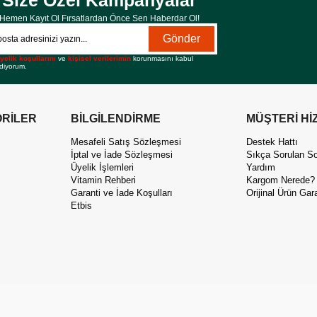
Size Özel Kampanyalar
Hemen Kayıt Ol Fırsatlardan Önce Sen Haberdar Ol!
Gönder
yelik koşullarını
ve
kişisel verilerimin
korunmasını kabul
diyorum.
RİLER
BİLGİLENDİRME
MÜŞTERİ Hİ
Mesafeli Satış Sözleşmesi
Destek Hattı
İptal ve İade Sözleşmesi
Sıkça Sorulan So
Üyelik İşlemleri
Yardım
Vitamin Rehberi
Kargom Nerede?
Garanti ve İade Koşulları
Orijinal Ürün Gara
Etbis