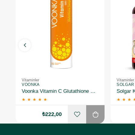
Vitaminler
Vitaminler
VOONKA
SOLGAR
Voonka Vitamin C Glutathione Complex Efervesan 15 Tablet
★
★
★
★
★
★
★
★
₺222,00