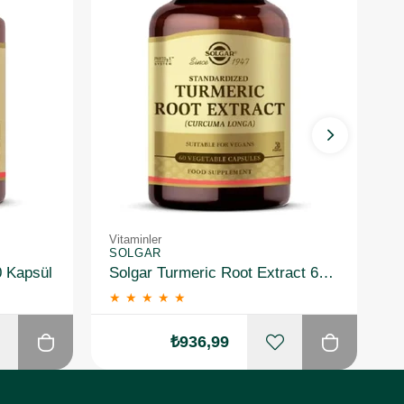
Vitaminler
Vi
SOLGAR
S
0 Kapsül
Solgar Turmeric Root Extract 60 Kapsül
★
★
★
★
★
₺936,99