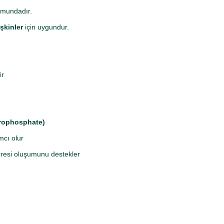
ormundadır.
şkinler
için uygundur.
ir
yrophosphate)
mcı olur
resi oluşumunu destekler