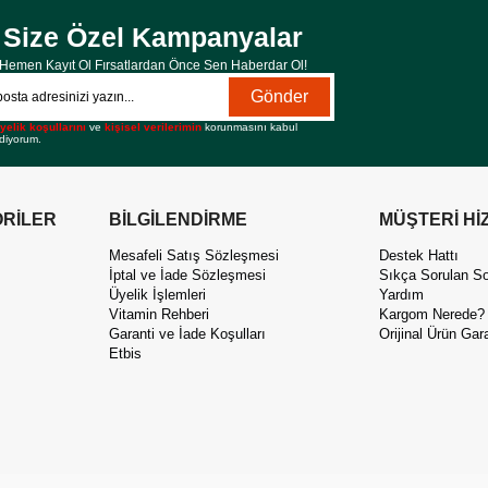
Size Özel Kampanyalar
Hemen Kayıt Ol Fırsatlardan Önce Sen Haberdar Ol!
Gönder
yelik koşullarını
ve
kişisel verilerimin
korunmasını kabul
diyorum.
RİLER
BİLGİLENDİRME
MÜŞTERİ Hİ
Mesafeli Satış Sözleşmesi
Destek Hattı
İptal ve İade Sözleşmesi
Sıkça Sorulan So
Üyelik İşlemleri
Yardım
Vitamin Rehberi
Kargom Nerede?
Garanti ve İade Koşulları
Orijinal Ürün Gara
Etbis