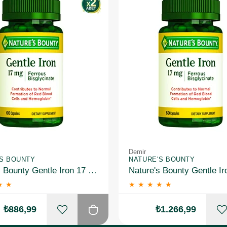
Demir
'S BOUNTY
NATURE'S BOUNTY
Nature's Bounty Gentle Iron 17 Mg 60 Kapsül 2 Adet
★
★
★
★
★
★
★
₺886,99
₺1.266,99