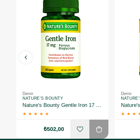
Demir
Demir
NATURE'S BOUNTY
NATURE
Nature's Bounty Gentle Iron 17 mg 60 Kapsül
★
★
★
★
★
★
★
★
₺502,00