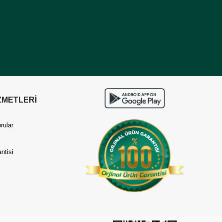
ZMETLERİ
rular
ntisi