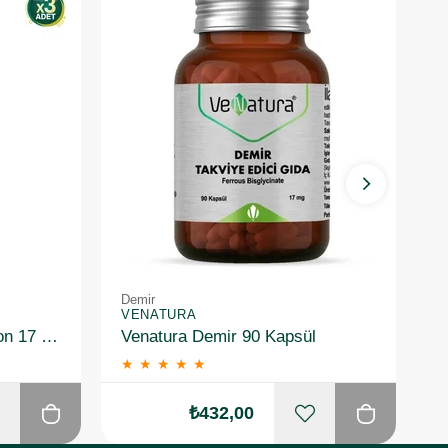
Demir
D
VENATURA
V
Nature's Bounty Gentle Iron 17 mg 60 Kapsül 3 Adet
Venatura Demir 90 Kapsül
★
★
★
★
★
₺432,00