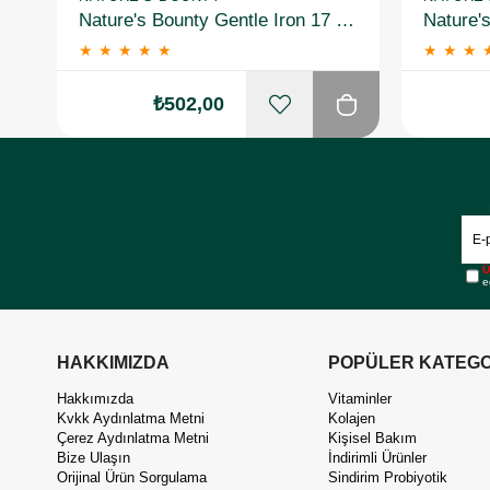
Nature's Bounty Gentle Iron 17 mg 60 Kapsül
★
★
★
★
★
★
★
★
₺502,00
Ü
e
HAKKIMIZDA
POPÜLER KATEGO
Hakkımızda
Vitaminler
Kvkk Aydınlatma Metni
Kolajen
Çerez Aydınlatma Metni
Kişisel Bakım
Bize Ulaşın
İndirimli Ürünler
Orijinal Ürün Sorgulama
Sindirim Probiyotik