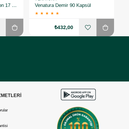
Nature's Bounty Gentle Iron 17 mg 60 Kapsül 3 Adet
Venatura Demir 90 Kapsül
★
★
★
★
★
₺432,00
ZMETLERİ
rular
ntisi