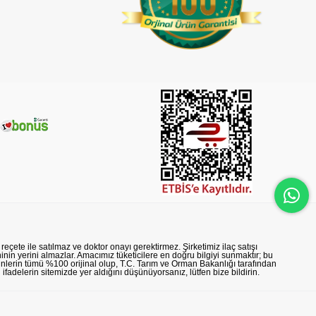
reçete ile satılmaz ve doktor onayı gerektirmez. Şirketimiz ilaç satışı
nin yerini almazlar. Amacımız tüketicilere en doğru bilgiyi sunmaktır; bu
rünlerin tümü %100 orijinal olup, T.C. Tarım ve Orman Bakanlığı tarafından
n ifadelerin sitemizde yer aldığını düşünüyorsanız, lütfen bize bildirin.