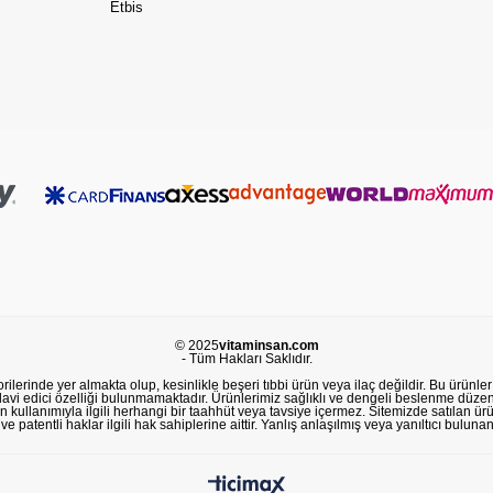
Etbis
© 2025
vitaminsan.com
- Tüm Hakları Saklıdır.
lerinde yer almakta olup, kesinlikle beşeri tıbbi ürün veya ilaç değildir. Bu ürünler 
avi edici özelliği bulunmamaktadır. Ürünlerimiz sağlıklı ve dengeli beslenme düzeni
in kullanımıyla ilgili herhangi bir taahhüt veya tavsiye içermez. Sitemizde satılan ü
 patentli haklar ilgili hak sahiplerine aittir. Yanlış anlaşılmış veya yanıltıcı buluna