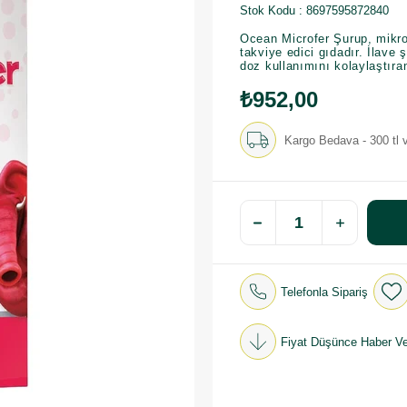
Stok Kodu
8697595872840
Ocean Microfer Şurup, mikroe
takviye edici gıdadır. İlave 
doz kullanımını kolaylaştıran
₺952,00
Kargo Bedava - 300 tl v
Telefonla Sipariş
Fiyat Düşünce Haber Ve