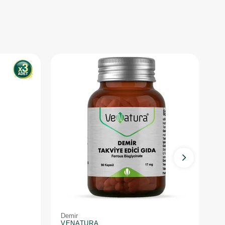
Demir
D
VENATURA
V