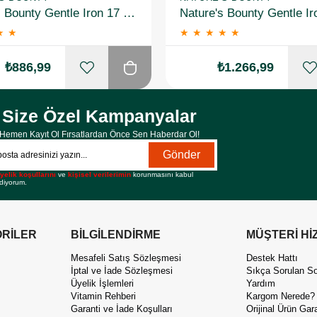
Nature's Bounty Gentle Iron 17 Mg 60 Kapsül 2 Adet
★
★
★
★
★
★
★
₺886,99
₺1.266,99
Size Özel Kampanyalar
Hemen Kayıt Ol Fırsatlardan Önce Sen Haberdar Ol!
Gönder
yelik koşullarını
ve
kişisel verilerimin
korunmasını kabul
diyorum.
RİLER
BİLGİLENDİRME
MÜŞTERİ Hİ
Mesafeli Satış Sözleşmesi
Destek Hattı
İptal ve İade Sözleşmesi
Sıkça Sorulan So
Üyelik İşlemleri
Yardım
Vitamin Rehberi
Kargom Nerede?
Garanti ve İade Koşulları
Orijinal Ürün Gara