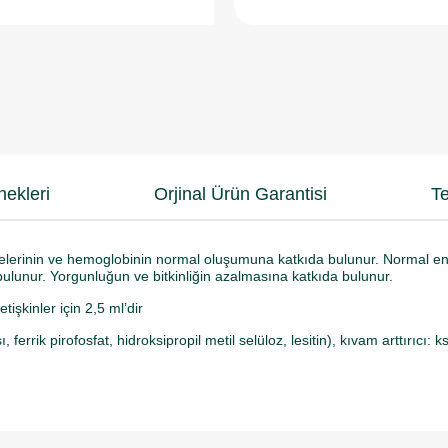
ekleri
Orjinal Ürün Garantisi
Te
elerinin ve hemoglobinin normal oluşumuna katkıda bulunur. Normal en
bulunur. Yorgunluğun ve bitkinliğin azalmasına katkıda bulunur.
işkinler için 2,5 ml’dir
 ferrik pirofosfat, hidroksipropil metil selüloz, lesitin), kıvam arttırıc