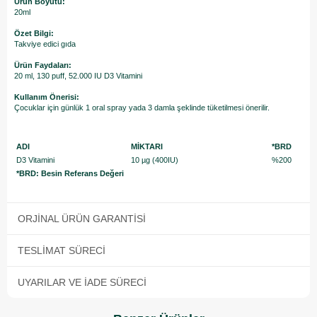
Ürün Boyutu:
20ml
Özet Bilgi:
Takviye edici gıda
Ürün Faydaları:
20 ml, 130 puff, 52.000 IU D3 Vitamini
Kullanım Önerisi:
Çocuklar için günlük 1 oral spray yada 3 damla şeklinde tüketilmesi önerilir.
ADI
MİKTARI
*BRD
D3 Vitamini
10 µg (400IU)
%200
*BRD: Besin Referans Değeri
ORJINAL ÜRÜN GARANTISI
TESLIMAT SÜRECI
UYARILAR VE İADE SÜRECI