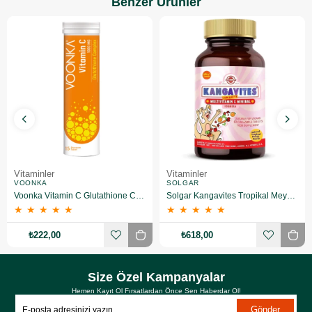
Benzer Ürünler
Vitaminler
Vitaminler
VOONKA
SOLGAR
Voonka Vitamin C Glutathione Complex Efervesan 15 Tablet
Solgar Kangavites Tropikal Meyve Aromalı 60 Tablet
★
★
★
★
★
★
★
★
★
★
₺222,00
₺618,00
Size Özel Kampanyalar
Hemen Kayıt Ol Fırsatlardan Önce Sen Haberdar Ol!
Gönder