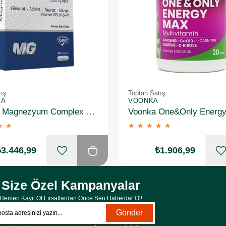
tış
Toptan Satış
MA
VOONKA
Newday Magnezyum Complex 60 Kapsül 10 Adet
★
★
★
★
★
★
★
₺3.446,99
₺1.906,99
Size Özel Kampanyalar
Hemen Kayıt Ol Fırsatlardan Önce Sen Haberdar Ol!
Gönder