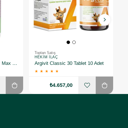
Toptan Satış
T
HEKIM İLAÇ
S
Voonka One&Only Energy Max MultiVitamin 30 Tablet 10 Adet
Argivit Classic 30 Tablet 10 Adet
★
★
★
★
★
₺4.657,00