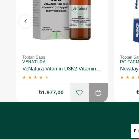
Toptan Satış
Toptan Sa
VENATURA
RC FAR
VeNatura Vitamin D3K2 Vitamin Takviye Edici Gıda 10 Adet
★
★
★
★
★
★
★
★
₺1.977,00