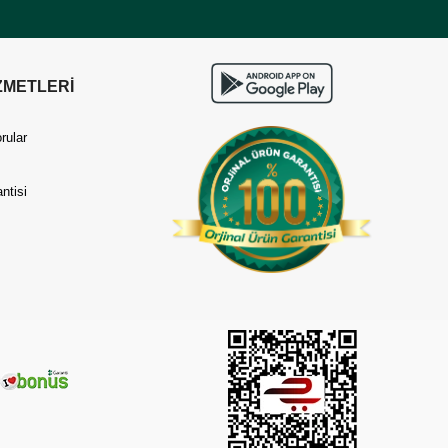
ZMETLERİ
rular
ntisi