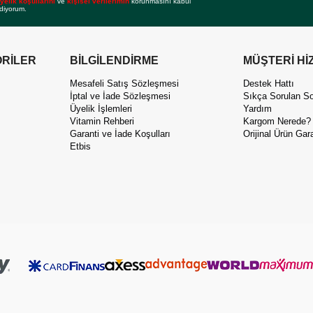
yelik koşullarını
ve
kişisel verilerimin
korunmasını kabul
diyorum.
RİLER
BİLGİLENDİRME
MÜŞTERİ Hİ
Mesafeli Satış Sözleşmesi
Destek Hattı
İptal ve İade Sözleşmesi
Sıkça Sorulan So
Üyelik İşlemleri
Yardım
Vitamin Rehberi
Kargom Nerede?
Garanti ve İade Koşulları
Orijinal Ürün Gara
Etbis