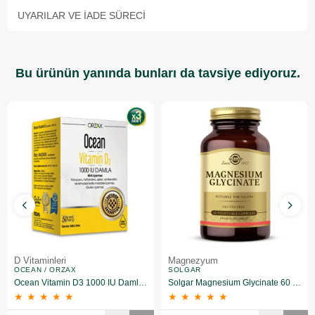
UYARILAR VE İADE SÜRECI
Bu ürünün yanında bunları da tavsiye ediyoruz.
D Vitaminleri
Magnezyum
OCEAN / ORZAX
SOLGAR
Ocean Vitamin D3 1000 IU Damla 50 ml 3 Adet
Solgar Magnesium Glycinate 60 Kapsül
★
★
★
★
★
★
★
★
★
★