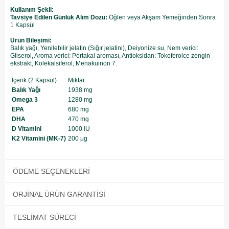
Kullanım Şekli:
Tavsiye Edilen Günlük Alım Dozu:
Öğlen veya Akşam Yemeğinden Sonra
1 Kapsül
Ürün Bileşimi:
Balık yağı, Yenilebilir jelatin (Sığır jelatini), Deiyonize su, Nem verici:
Gliserol, Aroma verici: Portakal aroması, Antioksidan: Tokoferolce zengin
ekstrakt, Kolekalsiferol, Menakuinon 7.
İçerik (2 Kapsül)
Miktar
Balık Yağı
1938 mg
Omega 3
1280 mg
EPA
680 mg
DHA
470 mg
D Vitamini
1000 IU
K2 Vitamini (MK-7)
200 μg
ÖDEME SEÇENEKLERI
ORJINAL ÜRÜN GARANTISI
TESLIMAT SÜRECI