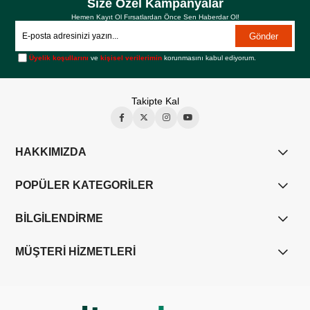
Size Özel Kampanyalar
Hemen Kayıt Ol Fırsatlardan Önce Sen Haberdar Ol!
Gönder
Üyelik koşullarını
ve
kişisel verilerimin
korunmasını kabul ediyorum.
Takipte Kal
HAKKIMIZDA
POPÜLER KATEGORİLER
BİLGİLENDİRME
MÜŞTERİ HİZMETLERİ