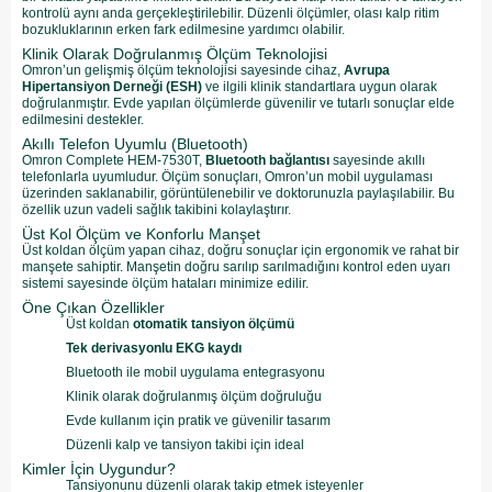
kontrolü aynı anda gerçekleştirilebilir. Düzenli ölçümler, olası kalp ritim
bozukluklarının erken fark edilmesine yardımcı olabilir.
Klinik Olarak Doğrulanmış Ölçüm Teknolojisi
Omron’un gelişmiş ölçüm teknolojisi sayesinde cihaz,
Avrupa
Hipertansiyon Derneği (ESH)
ve ilgili klinik standartlara uygun olarak
doğrulanmıştır. Evde yapılan ölçümlerde güvenilir ve tutarlı sonuçlar elde
edilmesini destekler.
Akıllı Telefon Uyumlu (Bluetooth)
Omron Complete HEM-7530T,
Bluetooth bağlantısı
sayesinde akıllı
telefonlarla uyumludur. Ölçüm sonuçları, Omron’un mobil uygulaması
üzerinden saklanabilir, görüntülenebilir ve doktorunuzla paylaşılabilir. Bu
özellik uzun vadeli sağlık takibini kolaylaştırır.
Üst Kol Ölçüm ve Konforlu Manşet
Üst koldan ölçüm yapan cihaz, doğru sonuçlar için ergonomik ve rahat bir
manşete sahiptir. Manşetin doğru sarılıp sarılmadığını kontrol eden uyarı
sistemi sayesinde ölçüm hataları minimize edilir.
Öne Çıkan Özellikler
Üst koldan
otomatik tansiyon ölçümü
Tek derivasyonlu EKG kaydı
Bluetooth ile mobil uygulama entegrasyonu
Klinik olarak doğrulanmış ölçüm doğruluğu
Evde kullanım için pratik ve güvenilir tasarım
Düzenli kalp ve tansiyon takibi için ideal
Kimler İçin Uygundur?
Tansiyonunu düzenli olarak takip etmek isteyenler