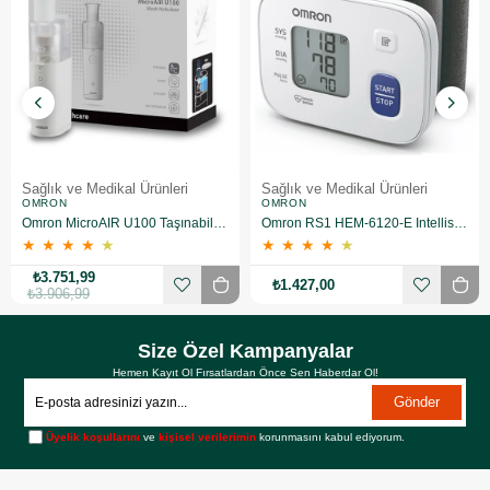
Sağlık ve Medikal Ürünleri
Sağlık ve Medikal Ürünleri
OMRON
OMRON
Omron MicroAIR U100 Taşınabilir Nebulizatör
Omron RS1 HEM-6120-E Intellisense Bilekten Dijital Tansiyon Aleti
★
★
★
★
★
★
★
★
★
★
₺3.751,99
₺1.427,00
₺3.906,99
Size Özel Kampanyalar
Hemen Kayıt Ol Fırsatlardan Önce Sen Haberdar Ol!
Gönder
Üyelik koşullarını
ve
kişisel verilerimin
korunmasını kabul ediyorum.