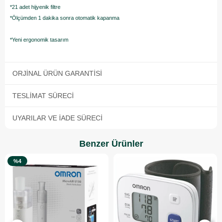
*21 adet hijyenik filtre
*Ölçümden 1 dakika sonra otomatik kapanma
*Yeni ergonomik tasarım
ORJINAL ÜRÜN GARANTISI
TESLIMAT SÜRECI
UYARILAR VE İADE SÜRECI
Benzer Ürünler
%4