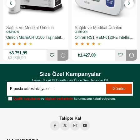
Sağlık ve Medikal Ürünleri
Sağlık ve Medikal Ürünleri
OMRON
OMRON
Omron MicroAIR U100 Taşınabilir Nebulizatör
Omron RS1 HEM-6120-E Intellisense Bilekten Dijital Tansiyon Aleti
★
★
★
★
★
★
★
★
★
★
₺3.751,99
₺1.427,00
₺3.906,99
Size Özel Kampanyalar
Hemen Kayıt Ol Fırsatlardan Önce Sen Haberdar Ol!
Gönder
Üyelik koşullarını
ve
kişisel verilerimin
korunmasını kabul ediyorum.
Takipte Kal