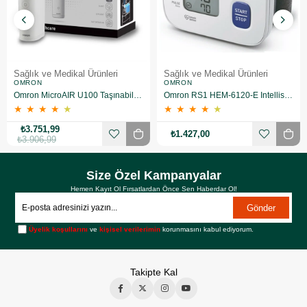
Sağlık ve Medikal Ürünleri
Sağlık ve Medikal Ürünleri
OMRON
OMRON
Omron MicroAIR U100 Taşınabilir Nebulizatör
Omron RS1 HEM-6120-E Intellisense Bilekten Dijital Tansiyon Aleti
★
★
★
★
★
★
★
★
★
★
₺3.751,99
₺1.427,00
₺3.906,99
Size Özel Kampanyalar
Hemen Kayıt Ol Fırsatlardan Önce Sen Haberdar Ol!
Gönder
Üyelik koşullarını
ve
kişisel verilerimin
korunmasını kabul ediyorum.
Takipte Kal