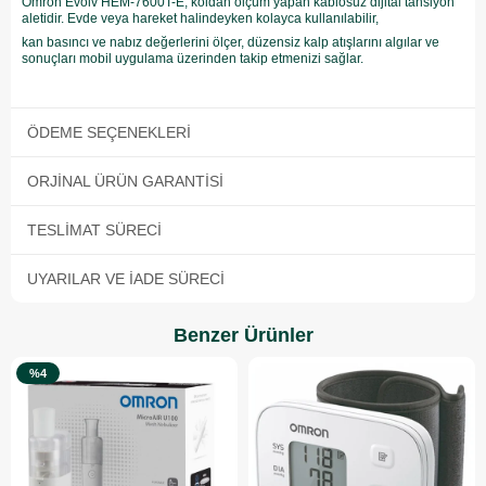
Omron Evolv HEM-7600T-E, koldan ölçüm yapan kablosuz dijital tansiyon
aletidir. Evde veya hareket halindeyken kolayca kullanılabilir,
kan basıncı ve nabız değerlerini ölçer, düzensiz kalp atışlarını algılar ve
sonuçları mobil uygulama üzerinden takip etmenizi sağlar.
ÖDEME SEÇENEKLERI
ORJINAL ÜRÜN GARANTISI
TESLIMAT SÜRECI
UYARILAR VE İADE SÜRECI
Benzer Ürünler
%4