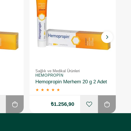
Sağlık ve Medikal Ürünleri
Sa
HEMOPROPIN
O
Hemopropin Merhem 20 g 2 Adet
★
★
★
★
★
₺1.256,90
₺1.4