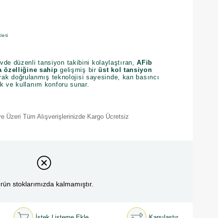
leti
evde düzenli tansiyon takibini kolaylaştıran,
AFib
a özelliğine sahip
gelişmiş bir
üst kol tansiyon
arak doğrulanmış teknolojisi sayesinde, kan basıncı
k ve kullanım konforu sunar.
e Üzeri Tüm Alışverişlerinizde Kargo Ücretsiz
rün stoklarımızda kalmamıştır.
İstek Listeme Ekle
Karşılaştır