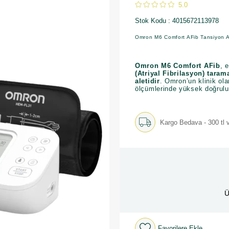
5.0
Stok Kodu
4015672113978
Omron M6 Comfort AFib Tansiyon A
Omron M6 Comfort AFib
, 
(Atriyal Fibrilasyon) taram
aletidir
. Omron’un klinik ol
ölçümlerinde yüksek doğrulu
Kargo Bedava - 300 tl v
Ü
Favorilere Ekle