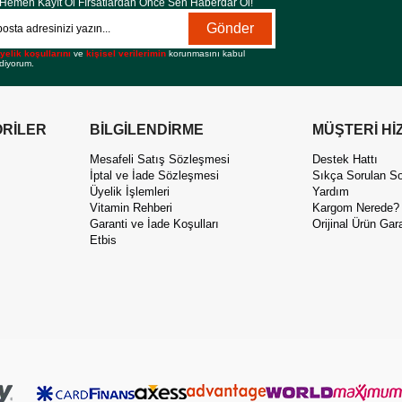
Hemen Kayıt Ol Fırsatlardan Önce Sen Haberdar Ol!
Gönder
yelik koşullarını
ve
kişisel verilerimin
korunmasını kabul
diyorum.
RİLER
BİLGİLENDİRME
MÜŞTERİ Hİ
Mesafeli Satış Sözleşmesi
Destek Hattı
İptal ve İade Sözleşmesi
Sıkça Sorulan So
Üyelik İşlemleri
Yardım
Vitamin Rehberi
Kargom Nerede?
Garanti ve İade Koşulları
Orijinal Ürün Gara
Etbis