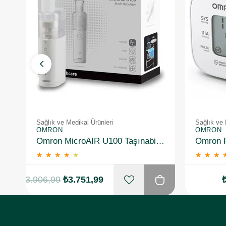
Sağlık ve Medikal Ürünleri
Sağlık ve 
OMRON
OMRON
Omron MicroAIR U100 Taşınabilir Nebulizatör
★
★
★
★
★
★
★
★
₺3.906,99
₺3.751,99