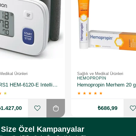
Medikal Ürünleri
Sağlık ve Medikal Ürünleri
HEMOPROPIN
Omron RS1 HEM-6120-E Intellisense Bilekten Dijital Tansiyon Aleti
Hemopropin Merhem 20 g
★
★
★
★
★
★
★
₺1.427,00
₺686,99
Size Özel Kampanyalar