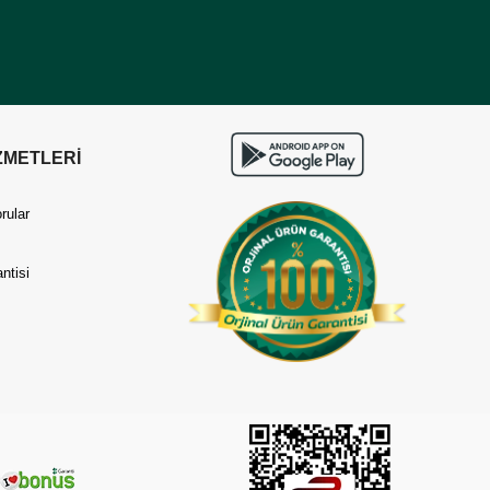
ZMETLERİ
rular
ntisi