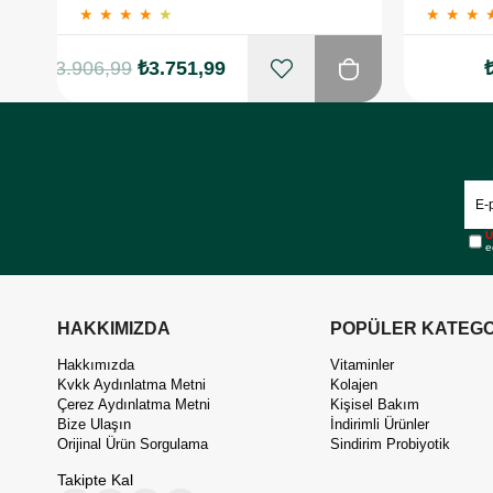
★
★
★
★
★
★
★
★
₺3.906,99
₺3.751,99
Ü
e
HAKKIMIZDA
POPÜLER KATEGO
Hakkımızda
Vitaminler
Kvkk Aydınlatma Metni
Kolajen
Çerez Aydınlatma Metni
Kişisel Bakım
Bize Ulaşın
İndirimli Ürünler
Orijinal Ürün Sorgulama
Sindirim Probiyotik
Takipte Kal