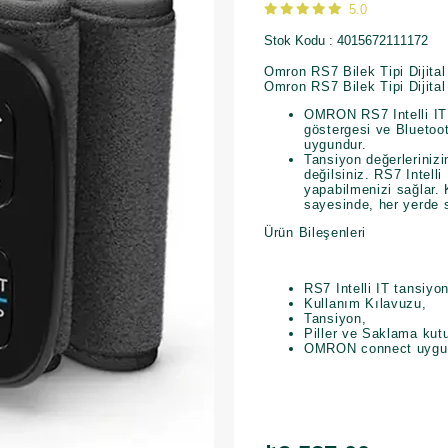
5.0
Stok Kodu
4015672111172
Omron RS7 Bilek Tipi Dijital
Omron RS7 Bilek Tipi Dijital 
OMRON RS7 Intelli IT b
göstergesi ve Bluetoot
uygundur.
Tansiyon değerleriniz
değilsiniz. RS7 Intell
yapabilmenizi sağlar
sayesinde, her yerde sa
Ürün Bileşenleri
RS7 Intelli IT tansiyo
Kullanım Kılavuzu,
Tansiyon,
Piller ve Saklama kut
OMRON connect uygula