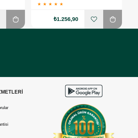
★
★
★
★
★
₺1.256,90
₺1.4
ZMETLERİ
rular
ntisi