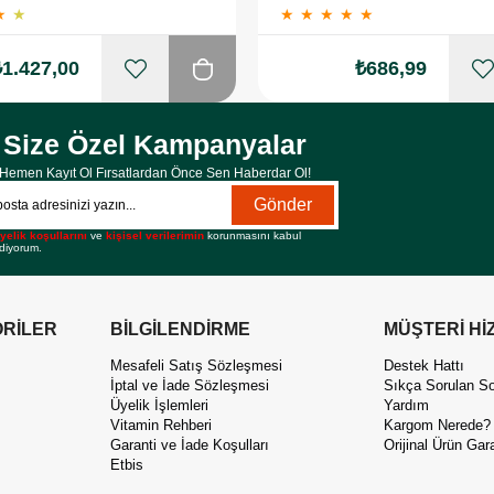
★
★
★
★
★
★
★
₺1.427,00
₺686,99
Size Özel Kampanyalar
Hemen Kayıt Ol Fırsatlardan Önce Sen Haberdar Ol!
Gönder
yelik koşullarını
ve
kişisel verilerimin
korunmasını kabul
diyorum.
RİLER
BİLGİLENDİRME
MÜŞTERİ Hİ
Mesafeli Satış Sözleşmesi
Destek Hattı
İptal ve İade Sözleşmesi
Sıkça Sorulan So
Üyelik İşlemleri
Yardım
Vitamin Rehberi
Kargom Nerede?
Garanti ve İade Koşulları
Orijinal Ürün Gara
Etbis