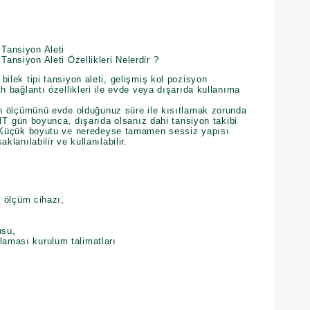
 Tansiyon Aleti
Tansiyon Aleti Özellikleri Nelerdir ?
ilek tipi tansiyon aleti, gelişmiş kol pozisyon
h bağlantı özellikleri ile evde veya dışarıda kullanıma
in ölçümünü evde olduğunuz süre ile kısıtlamak zorunda
i IT gün boyunca, dışarıda olsanız dahi tansiyon takibi
. Küçük boyutu ve neredeyse tamamen sessiz yapısı
klanılabilir ve kullanılabilir.
n ölçüm cihazı,
usu,
ması kurulum talimatları