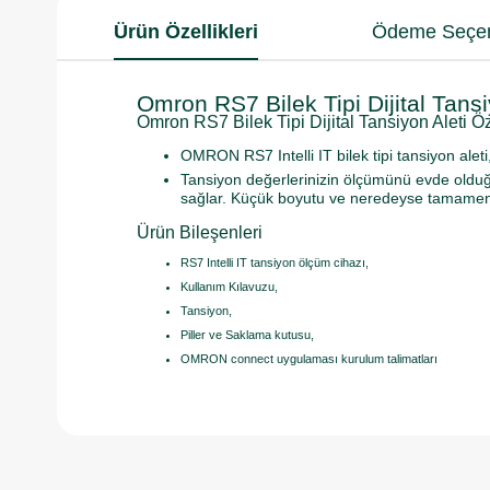
Ürün Özellikleri
Ödeme Seçen
Omron RS7 Bilek Tipi Dijital Tansi
Omron RS7 Bilek Tipi Dijital Tansiyon Aleti Öze
OMRON RS7 Intelli IT bilek tipi tansiyon alet
Tansiyon değerlerinizin ölçümünü evde olduğu
sağlar. Küçük boyutu ve neredeyse tamamen ses
Ürün Bileşenleri
RS7 Intelli IT tansiyon ölçüm cihazı,
Kullanım Kılavuzu,
Tansiyon,
Piller ve Saklama kutusu,
OMRON connect uygulaması kurulum talimatları