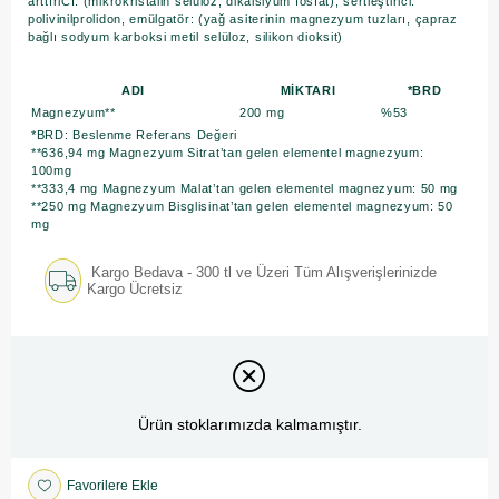
arttıriCI: (mikrokristalin selüloz, dikalsiyum fosfat), sertleştirici:
polivinilprolidon, emülgatör: (yağ asiterinin magnezyum tuzları, çapraz
bağlı sodyum karboksi metil selüloz, silikon dioksit)
ADI
MİKTARI
*BRD
Magnezyum**
200 mg
%53
*BRD: Beslenme Referans Değeri
**636,94 mg Magnezyum Sitrat’tan gelen elementel magnezyum:
100mg
**333,4 mg Magnezyum Malat’tan gelen elementel magnezyum: 50 mg
**250 mg Magnezyum Bisglisinat’tan gelen elementel magnezyum: 50
mg
Kargo Bedava - 300 tl ve Üzeri Tüm Alışverişlerinizde
Kargo Ücretsiz
Ürün stoklarımızda kalmamıştır.
Favorilere Ekle