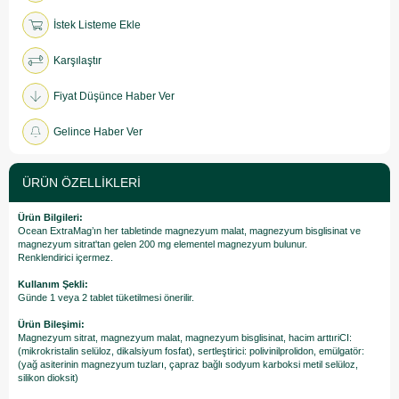
İstek Listeme Ekle
Karşılaştır
Fiyat Düşünce Haber Ver
Gelince Haber Ver
ÜRÜN ÖZELLIKLERI
Ürün Bilgileri:
Ocean ExtraMag’ın her tabletinde magnezyum malat, magnezyum bisglisinat ve
magnezyum sitrat'tan gelen 200 mg elementel magnezyum bulunur.
Renklendirici içermez.
Kullanım Şekli:
Günde 1 veya 2 tablet tüketilmesi önerilir.
Ürün Bileşimi:
Magnezyum sitrat, magnezyum malat, magnezyum bisglisinat, hacim arttıriCI:
(mikrokristalin selüloz, dikalsiyum fosfat), sertleştirici: polivinilprolidon, emülgatör:
(yağ asiterinin magnezyum tuzları, çapraz bağlı sodyum karboksi metil selüloz,
silikon dioksit)