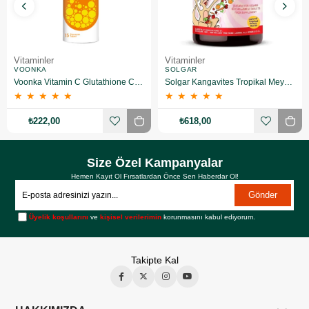
Vitaminler
Vitaminler
VOONKA
SOLGAR
Voonka Vitamin C Glutathione Complex Efervesan 15 Tablet
Solgar Kangavites Tropikal Meyve Aromalı 60 Tablet
★
★
★
★
★
★
★
★
★
★
₺222,00
₺618,00
Size Özel Kampanyalar
Hemen Kayıt Ol Fırsatlardan Önce Sen Haberdar Ol!
Gönder
Üyelik koşullarını
ve
kişisel verilerimin
korunmasını kabul ediyorum.
Takipte Kal