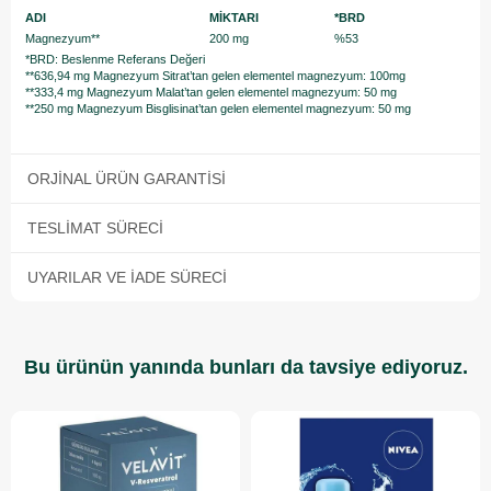
ADI
MİKTARI
*BRD
Magnezyum**
200 mg
%53
*BRD: Beslenme Referans Değeri
**636,94 mg Magnezyum Sitrat’tan gelen elementel magnezyum: 100mg
**333,4 mg Magnezyum Malat’tan gelen elementel magnezyum: 50 mg
**250 mg Magnezyum Bisglisinat’tan gelen elementel magnezyum: 50 mg
ORJINAL ÜRÜN GARANTISI
TESLIMAT SÜRECI
UYARILAR VE İADE SÜRECI
Bu ürünün yanında bunları da tavsiye ediyoruz.