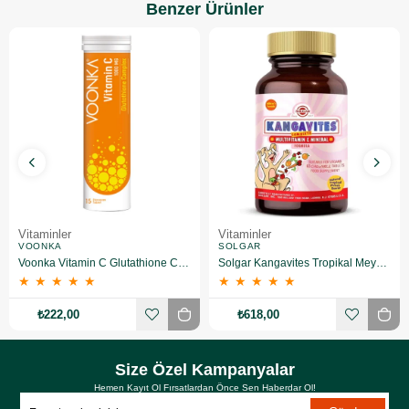
Benzer Ürünler
Vitaminler
Vitaminler
VOONKA
SOLGAR
Voonka Vitamin C Glutathione Complex Efervesan 15 Tablet
Solgar Kangavites Tropikal Meyve Aromalı 60 Tablet
★
★
★
★
★
★
★
★
★
★
₺222,00
₺618,00
Size Özel Kampanyalar
Hemen Kayıt Ol Fırsatlardan Önce Sen Haberdar Ol!