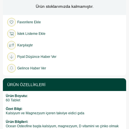
Ürün stoklarımızda kalmamıştır.
Favorilere Ekle
İstek Listeme Ekle
Karşılaştır
Fiyat Düşünce Haber Ver
Gelince Haber Ver
ÜRÜN ÖZELLIKLERI
Ürün Boyutu:
60 Tablet
Özet Bilgi:
Kalsiyum ve Magnezyum içeren takviye eidici gıda
Ürün Bilgileri:
Ocean Osteofine başta kalsiyum, magnezyum, D vitamini ve çinko olmak