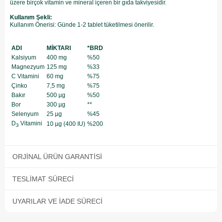
üzere birçok vitamin ve mineral içeren bir gıda takviyesidir.
Kullanım Şekli:
Kullanım Önerisi: Günde 1-2 tablet tüketilmesi önerilir.
ADI
MİKTARI
*BRD
Kalsiyum
400 mg
%50
Magnezyum
125 mg
%33
C Vitamini
60 mg
%75
Çinko
7,5 mg
%75
Bakır
500 µg
%50
Bor
300 µg
**
Selenyum
25 µg
%45
D
Vitamini
10 µg (400 IU)
%200
3
ORJINAL ÜRÜN GARANTISI
TESLIMAT SÜRECI
UYARILAR VE İADE SÜRECI