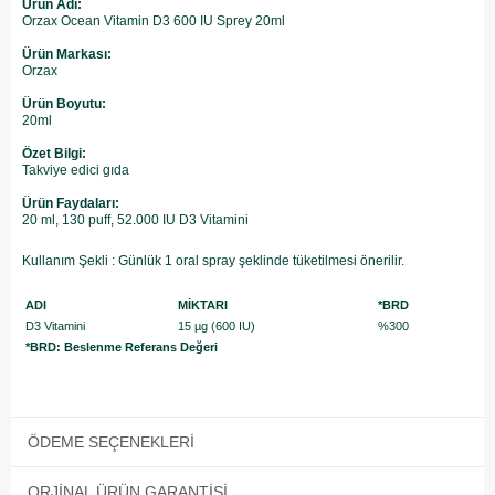
Ürün Adı:
Orzax Ocean Vitamin D3 600 IU Sprey 20ml
Ürün Markası:
Orzax
Ürün Boyutu:
20ml
Özet Bilgi:
Takviye edici gıda
Ürün Faydaları:
20 ml, 130 puff, 52.000 IU D3 Vitamini
Kullanım Şekli : Günlük 1 oral spray şeklinde tüketilmesi önerilir.
ADI
MİKTARI
*BRD
D3 Vitamini
15 µg (600 IU)
%300
*BRD: Beslenme Referans Değeri
ÖDEME SEÇENEKLERI
ORJINAL ÜRÜN GARANTISI