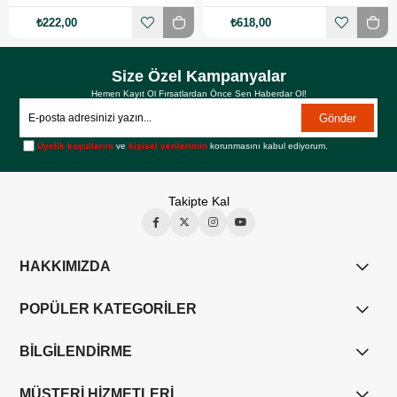
₺222,00
₺618,00
Size Özel Kampanyalar
Hemen Kayıt Ol Fırsatlardan Önce Sen Haberdar Ol!
Gönder
Üyelik koşullarını
ve
kişisel verilerimin
korunmasını kabul ediyorum.
Takipte Kal
HAKKIMIZDA
POPÜLER KATEGORİLER
BİLGİLENDİRME
MÜŞTERİ HİZMETLERİ