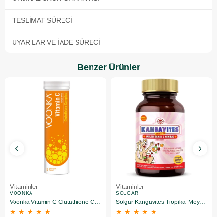
TESLIMAT SÜRECI
UYARILAR VE İADE SÜRECI
Benzer Ürünler
Vitaminler
Vitaminler
VOONKA
SOLGAR
Voonka Vitamin C Glutathione Complex Efervesan 15 Tablet
Solgar Kangavites Tropikal Meyve Aromalı 60 Tablet
★
★
★
★
★
★
★
★
★
★