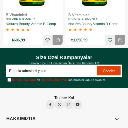
B Vitaminleri
B Vitaminleri
NATURE'S BOUNTY
NATURE'S BOUNTY
Natures Bounty Vitamin B-Complex Plus Takviye Edici Gıda 60 Tablet
Natures Bounty Vitamin B-Complex Plus Takviye Edici Gıda 60 Tablet 2 Adet
★
★
★
★
★
★
★
★
★
★
₺606,99
₺1.096,99
Size Özel Kampanyalar
Hemen Kayıt Ol Fırsatlardan Önce Sen Haberdar Ol!
Gönder
Üyelik koşullarını
ve
kişisel verilerimin
korunmasını kabul ediyorum.
Takipte Kal
HAKKIMIZDA