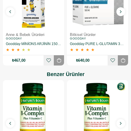
Anne & Bebek Ürünleri
Bitkisel Ürünler
GOODDAY
GOODDAY
Goodday MİNİONS ARJİNİN 150 ML 2 Adet
Goodday PURE L-GLUTAMIN 30 SAŞE
★
★
★
★
★
★
★
★
★
★
₺467,00
₺640,00
Benzer Ürünler