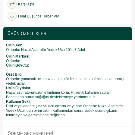
Karşılaştır
Fiyat Düşünce Haber Ver
ÜRÜN ÖZELLIKLERI
Ürün Adı:
Otribebe Nazal Aspiratör Yedek Ucu 10'lu 3 Adet
Ürün Markası:
Otribebe
Ürün Boyutu:
Özet Bilgi
Otribebe yumuşak uçlu nazal aspiratör ile kullanılmak üzere tasarlanmış
yedek uçlar.
Ürün Faydaları:
Nazal aspiratörünüzün etkinliğini korur. Hijyenik kullanım sağlar.
Bebeklerin burun sağlığını desteklemeye yardımcı olur.
Kullanım Şekli:
Eski veya kirlenmiş nazal ucu çıkarın ve yerine Otribebe Nazal Aspiratör
Yedek Ucu'ndan birini takın. Kullanımdan sonra yedek ucunu çıkarın,
temizleyin ve gerektiğinde değiştirin.
ÖDEME SEÇENEKLERI