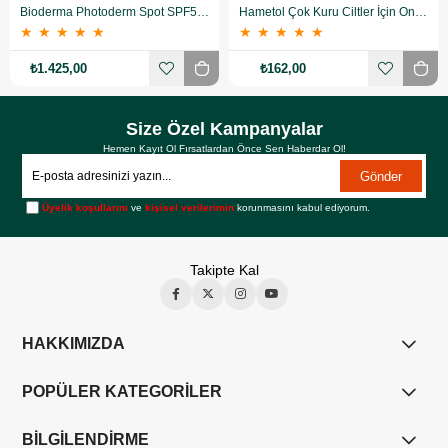
Bioderma Photoderm Spot SPF50+ 150 ml
Hametol Çok Kuru Ciltler İçin Onarıcı Bakım Kremi 30 g
★
★
★
★
★
★
★
★
★
★
₺1.425,00
₺162,00
Size Özel Kampanyalar
Hemen Kayıt Ol Fırsatlardan Önce Sen Haberdar Ol!
Gönder
Üyelik koşullarını
ve
kişisel verilerimin
korunmasını kabul ediyorum.
Takipte Kal
HAKKIMIZDA
POPÜLER KATEGORİLER
BİLGİLENDİRME