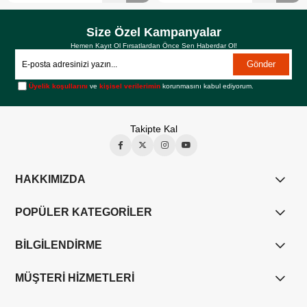
Size Özel Kampanyalar
Hemen Kayıt Ol Fırsatlardan Önce Sen Haberdar Ol!
Gönder
Üyelik koşullarını
ve
kişisel verilerimin
korunmasını kabul ediyorum.
Takipte Kal
HAKKIMIZDA
POPÜLER KATEGORİLER
BİLGİLENDİRME
MÜŞTERİ HİZMETLERİ