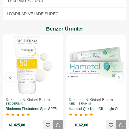
TESLIMAT SÜRECI
UYARILAR VE İADE SÜRECI
Benzer Ürünler
Kozmetik & Kişisel Bakım
Kozmetik & Kişisel Bakım
BIODERMA
ABDI İBRAHIM
Bioderma Photoderm Spot SPF50+ 150 ml
Hametol Çok Kuru Ciltler İçin Onarıcı Bakım Kremi 30 g
★
★
★
★
★
★
★
★
★
★
₺1.425,00
₺162,00