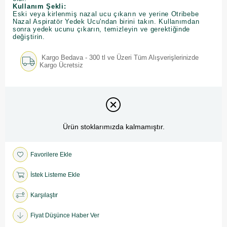
Kullanım Şekli:
Eski veya kirlenmiş nazal ucu çıkarın ve yerine Otribebe
Nazal Aspiratör Yedek Ucu'ndan birini takın. Kullanımdan
sonra yedek ucunu çıkarın, temizleyin ve gerektiğinde
değiştirin.
Kargo Bedava - 300 tl ve Üzeri Tüm Alışverişlerinizde
Kargo Ücretsiz
Ürün stoklarımızda kalmamıştır.
Favorilere Ekle
İstek Listeme Ekle
Karşılaştır
Fiyat Düşünce Haber Ver