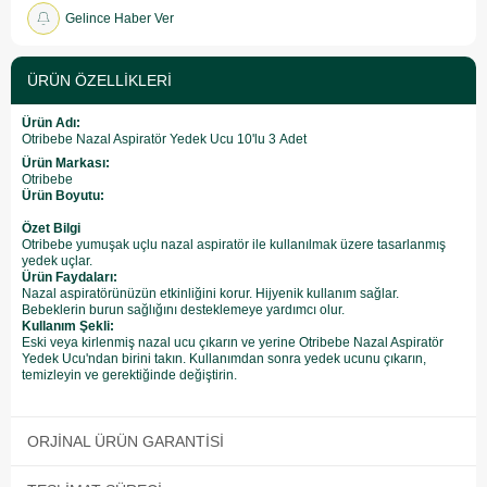
Gelince Haber Ver
ÜRÜN ÖZELLIKLERI
Ürün Adı:
Otribebe Nazal Aspiratör Yedek Ucu 10'lu 3 Adet
Ürün Markası:
Otribebe
Ürün Boyutu:
Özet Bilgi
Otribebe yumuşak uçlu nazal aspiratör ile kullanılmak üzere tasarlanmış
yedek uçlar.
Ürün Faydaları:
Nazal aspiratörünüzün etkinliğini korur. Hijyenik kullanım sağlar.
Bebeklerin burun sağlığını desteklemeye yardımcı olur.
Kullanım Şekli:
Eski veya kirlenmiş nazal ucu çıkarın ve yerine Otribebe Nazal Aspiratör
Yedek Ucu'ndan birini takın. Kullanımdan sonra yedek ucunu çıkarın,
temizleyin ve gerektiğinde değiştirin.
ORJINAL ÜRÜN GARANTISI