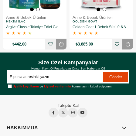
Anne & Bebek Ürünleri
Anne & Bebek Ürünleri
HEKIM İLAÇ
GOLDEN GOAT
Argivit Classic Takviye Edici Gıda 150 ml
Golden Goat 1 Bebek Sütü 0-6 Ay 400 gr 6 Adet
★
★
★
★
★
★
★
★
★
★
₺442,00
₺3.885,00
Size Özel Kampanyalar
Hemen Kayıt Ol Fırsatlardan Önce Sen Haberdar Ol!
Gönder
Üyelik koşullarını
ve
kişisel verilerimin
korunmasını kabul ediyorum.
Takipte Kal
HAKKIMIZDA