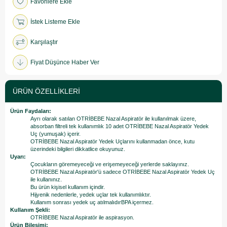
Favorilere Ekle
İstek Listeme Ekle
Karşılaştır
Fiyat Düşünce Haber Ver
ÜRÜN ÖZELLIKLERI
Ürün Faydaları:
Ayrı olarak satılan OTRİBEBE Nazal Aspiratör ile kullanılmak üzere,
absorban filtreli tek kullanımlık 10 adet OTRİBEBE Nazal Aspiratör Yedek
Uç (yumuşak) içerir.
OTRİBEBE Nazal Aspiratör Yedek Uçlarını kullanmadan önce, kutu
üzerindeki bilgileri dikkatlice okuyunuz.
Uyarı:
Çocukların göremeyeceği ve erişemeyeceği yerlerde saklayınız.
OTRİBEBE Nazal Aspiratör'ü sadece OTRİBEBE Nazal Aspiratör Yedek Uç
ile kullanınız.
Bu ürün kişisel kullanım içindir.
Hijyenik nedenlerle, yedek uçlar tek kullanımlıktır.
Kullanım sonrası yedek uç atılmalıdırBPA içermez.
Kullanım Şekli:
OTRİBEBE Nazal Aspiratör ile aspirasyon.
Ürün Bileşimi: