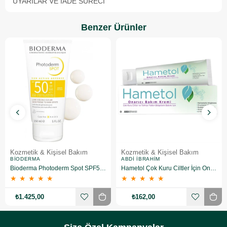
UYARILAR VE İADE SÜRECI
Benzer Ürünler
Kozmetik & Kişisel Bakım
Kozmetik & Kişisel Bakım
BIODERMA
ABDI İBRAHIM
Bioderma Photoderm Spot SPF50+ 150 ml
Hametol Çok Kuru Ciltler İçin Onarıcı Bakım Kremi 30 g
★
★
★
★
★
★
★
★
★
★
₺1.425,00
₺162,00