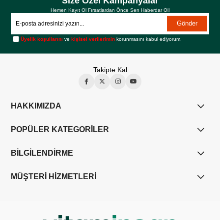
Size Özel Kampanyalar
Hemen Kayıt Ol Fırsatlardan Önce Sen Haberdar Ol!
Gönder
Üyelik koşullarını
ve
kişisel verilerimin
korunmasını kabul ediyorum.
Takipte Kal
HAKKIMIZDA
POPÜLER KATEGORİLER
BİLGİLENDİRME
MÜŞTERİ HİZMETLERİ